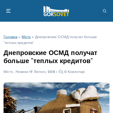
П
е
р
е
й
т
Головна
>
Місто
>
Днепровские ОСМД получат больше
и
“теплых кредитов”
д
о
Днепровские ОСМД получат
в
больше “теплых кредитов”
м
і
Місто
,
Новини
19 Лютого, 2018
0 Коментарі
с
т
у