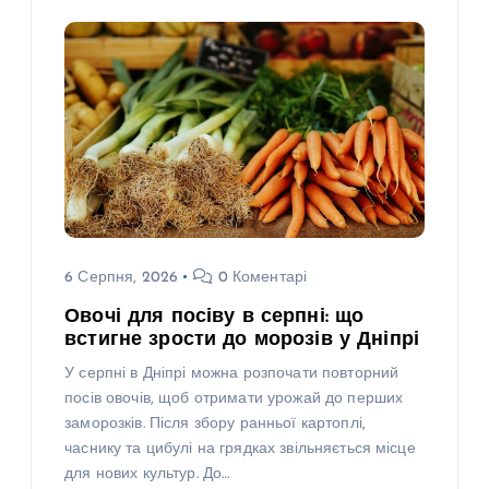
6 Серпня, 2026
0 Коментарі
Овочі для посіву в серпні: що
встигне зрости до морозів у Дніпрі
У серпні в Дніпрі можна розпочати повторний
посів овочів, щоб отримати урожай до перших
заморозків. Після збору ранньої картоплі,
часнику та цибулі на грядках звільняється місце
для нових культур. До…