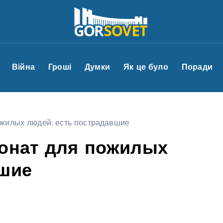
Війна
Гроші
Думки
Як це було
Поради
ожилых людей: есть пострадавшие
ионат для пожилых
вшие