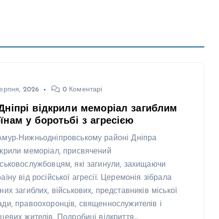
ерпня, 2026
0 Коментарі
Дніпрі відкрили меморіал загиблим
їнам у боротьбі з агресією
Амур-Нижньодніпровському районі Дніпра
дкрили меморіал, присвячений
йськовослужбовцям, які загинули, захищаючи
аїну від російської агресії. Церемонія зібрала
дних загиблих, військових, представників міської
ади, правоохоронців, священнослужителів і
сцевих жителів. Подробиці відкриття…