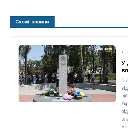
Схожі новини
7 С
У 
во
В 
ві
ві
Укр
рі
вл
мі