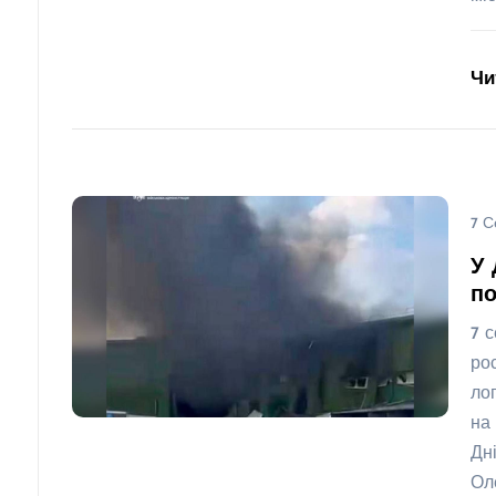
Чи
7 С
У 
по
7 
ро
ло
на
Дн
Ол