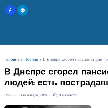
П
е
р
е
й
т
и
д
о
Головна
>
Новини
>
В Днепре сгорел пансионат для п
в
м
В Днепре сгорел панс
і
людей: есть пострада
с
т
у
Новини
11 Листопада, 2019
0 Коментарі