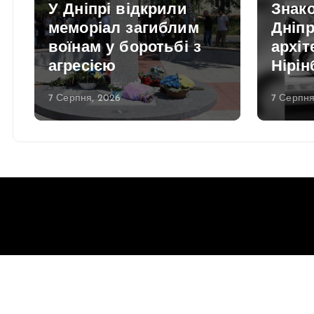
р
У Дніпрі відкрили
Знако
меморіал загиблим
Дніпр
воїнам у боротьбі з
архі
агресією
Нірін
7 Серпня, 2026
7 Серпня
Copyright © 2026 Gorsovet