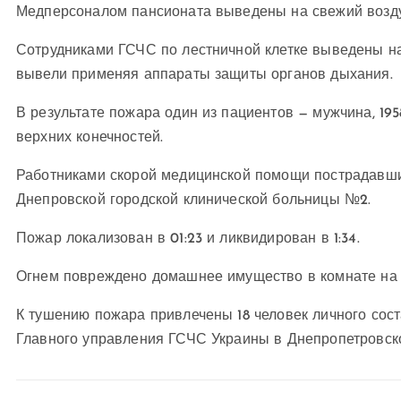
Медперсоналом пансионата выведены на свежий возду
Сотрудниками ГСЧС по лестничной клетке выведены на 
вывели применяя аппараты защиты органов дыхания.
В результате пожара один из пациентов — мужчина, 195
верхних конечностей.
Работниками скорой медицинской помощи пострадавши
Днепровской городской клинической больницы №2.
Пожар локализован в 01:23 и ликвидирован в 1:34.
Огнем повреждено домашнее имущество в комнате на 
К тушению пожара привлечены 18 человек личного сос
Главного управления ГСЧС Украины в Днепропетровско