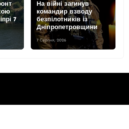
онт
На війні загинув
кою
командир взводу
іпрі 7
безпілотників із
Дніпропетровщини
7 Серпня, 2026
Повернутись до верху