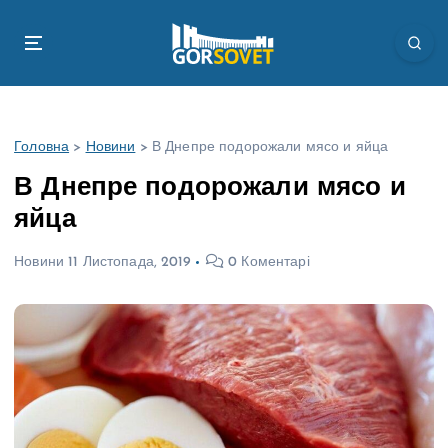
П
е
р
е
й
т
Головна
>
Новини
>
В Днепре подорожали мясо и яйца
и
д
В Днепре подорожали мясо и
о
яйца
в
м
Новини
11 Листопада, 2019
0 Коментарі
і
с
т
у