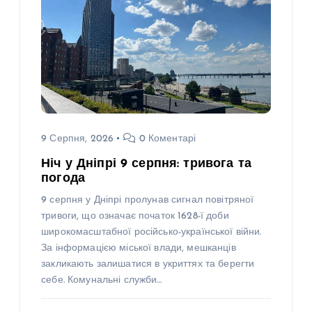
9 Серпня, 2026
0 Коментарі
Ніч у Дніпрі 9 серпня: тривога та
погода
9 серпня у Дніпрі пролунав сигнал повітряної
тривоги, що означає початок 1628-ї доби
широкомасштабної російсько-української війни.
За інформацією міської влади, мешканців
закликають залишатися в укриттях та берегти
себе. Комунальні служби…