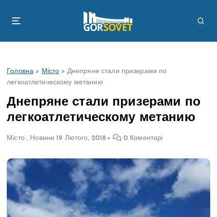
П
е
р
е
й
т
Головна
>
Місто
>
Днепряне стали призерами по
и
легкоатлетическому метанию
д
о
Днепряне стали призерами по
в
легкоатлетическому метанию
м
і
Місто
,
Новини
19 Лютого, 2018
0 Коментарі
с
т
у