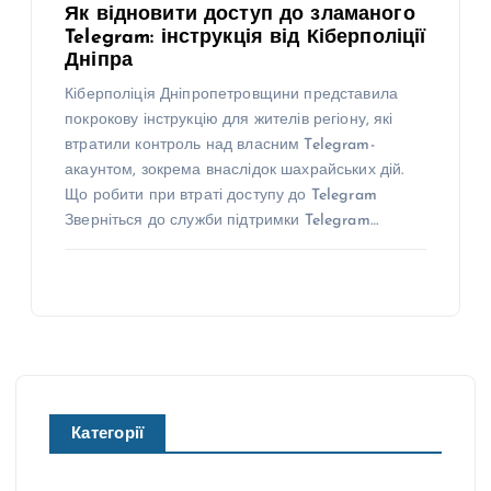
Як відновити доступ до зламаного
Telegram: інструкція від Кіберполіції
Дніпра
Кіберполіція Дніпропетровщини представила
покрокову інструкцію для жителів регіону, які
втратили контроль над власним Telegram-
акаунтом, зокрема внаслідок шахрайських дій.
Що робити при втраті доступу до Telegram
Зверніться до служби підтримки Telegram…
Категорії