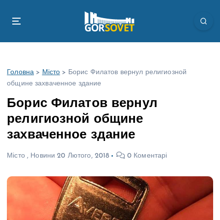
П
е
р
е
й
т
Головна
>
Місто
>
Борис Филатов вернул религиозной
и
общине захваченное здание
д
о
Борис Филатов вернул
в
религиозной общине
м
і
захваченное здание
с
т
Місто
,
Новини
20 Лютого, 2018
0 Коментарі
у