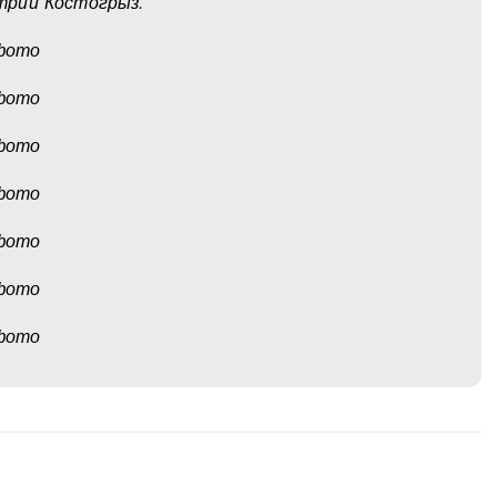
трий Костогрыз.