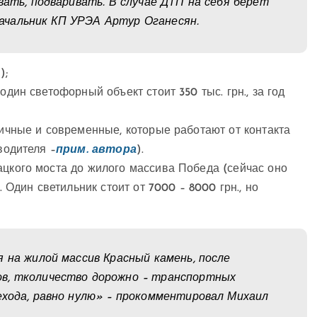
вать, подваривать. В случае ДТП на себя берет
 начальник КП УРЭА Артур Оганесян.
);
дин светофорный объект стоит 350 тыс. грн., за год
ичные и современные, которые работают от контакта
водителя –
прим. автора
).
цкого моста до жилого массива Победа (сейчас оно
 Один светильник стоит от 7000 – 8000 грн., но
 на жилой массив Красный камень, после
в, тколичество дорожно – транспортных
ехода, равно нулю» – прокомментировал Михаил