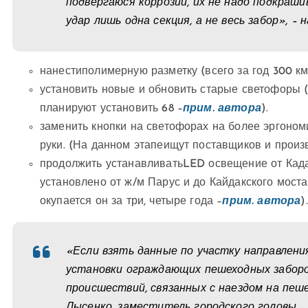
подвергаюся коррозии, их не надо подкраши
удар лишь одна секция, а не весь забор», –
нанестиполимерную разметку (всего за год 300 км
установить новые и обновить старые светофоры (о
планируют установить 68 –
прим. автора
).
заменить кнопки на светофорах на более эргоном
руки. (На данном этапеищут поставщиков и произ
продолжить устанавливатьLED освещение от Када
установлено от ж/м Парус и до Кайдакского моста.
окупается он за три, четыре года –
прим. автора
).
«Если взять данные по участку направления
установки ограждающих пешеходных заборо
происшествий, связанных с наездом на пеш
Лысенко, заместитель городского головы.