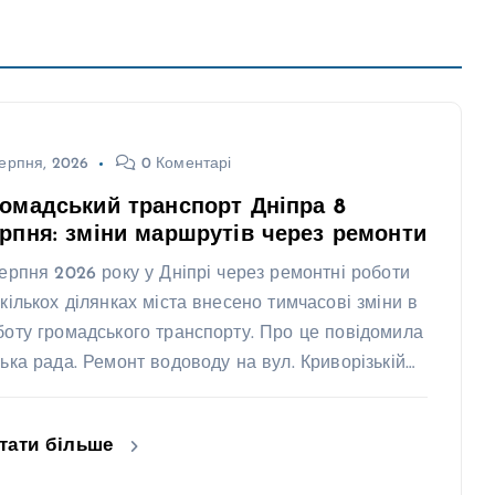
ерпня, 2026
0 Коментарі
омадський транспорт Дніпра 8
рпня: зміни маршрутів через ремонти
серпня 2026 року у Дніпрі через ремонтні роботи
 кількох ділянках міста внесено тимчасові зміни в
боту громадського транспорту. Про це повідомила
ська рада. Ремонт водоводу на вул. Криворізькій…
тати більше