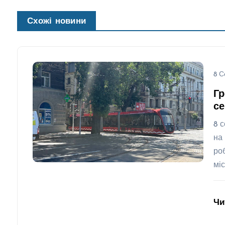
Схожі новини
8 С
Гр
се
8 
на
ро
мі
Чи