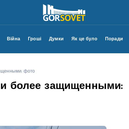
Війна
Гроші
Думки
Як це було
Поради
ищенными: фото
и более защищенными: