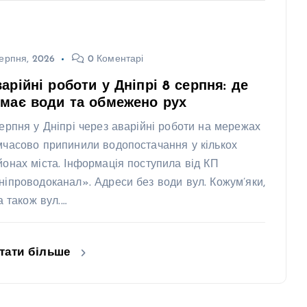
ерпня, 2026
0 Коментарі
арійні роботи у Дніпрі 8 серпня: де
має води та обмежено рух
серпня у Дніпрі через аварійні роботи на мережах
мчасово припинили водопостачання у кількох
йонах міста. Інформація поступила від КП
ніпроводоканал». Адреси без води вул. Кожум’яки,
 а також вул.…
тати більше