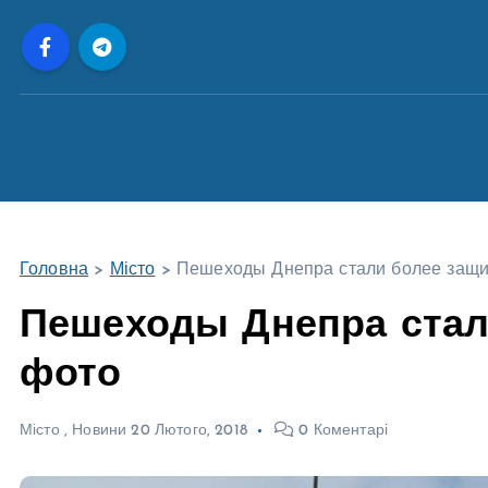
П
е
р
е
й
т
и
д
о
Головна
>
Місто
>
Пешеходы Днепра стали более защ
в
м
Пешеходы Днепра стал
і
фото
с
т
у
Місто
,
Новини
20 Лютого, 2018
0 Коментарі