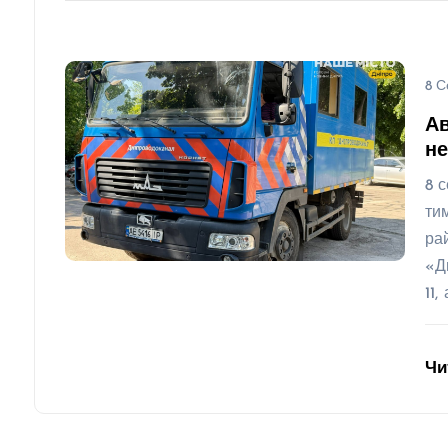
8 С
Ав
не
8 
ти
ра
«Д
11,
Чи