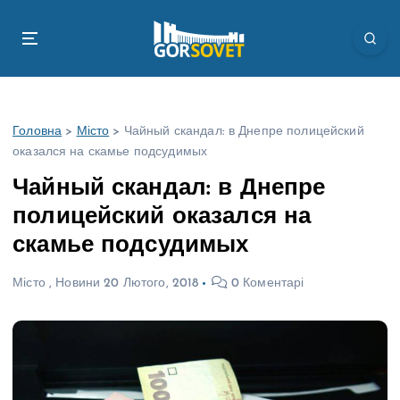
П
е
р
е
й
т
Головна
>
Місто
>
Чайный скандал: в Днепре полицейский
и
оказался на скамье подсудимых
д
о
Чайный скандал: в Днепре
в
полицейский оказался на
м
і
скамье подсудимых
с
т
Місто
,
Новини
20 Лютого, 2018
0 Коментарі
у