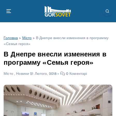
П
е
р
е
й
т
Головна
>
Місто
>
В Днепре внесли изменения в программу
и
«Семья героя»
д
о
В Днепре внесли изменения в
в
программу «Семья героя»
м
і
Місто
,
Новини
21 Лютого, 2018
0 Коментарі
с
т
у