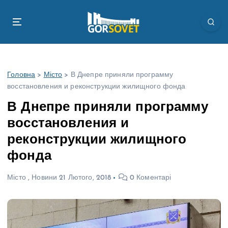
П
е
р
е
й
т
Головна
>
Місто
>
В Днепре приняли программу
и
восстановления и реконструкции жилищного фонда
д
о
В Днепре приняли программу
в
восстановления и
м
і
реконструкции жилищного
с
фонда
т
у
Місто
,
Новини
21 Лютого, 2018
0 Коментарі