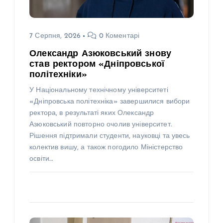
7 Серпня, 2026
0 Коментарі
Олександр Азюковський знову
став ректором «Дніпровської
політехніки»
У Національному технічному університеті
«Дніпровська політехніка» завершилися вибори
ректора, в результаті яких Олександр
Азюковський повторно очолив університет.
Рішення підтримали студенти, науковці та увесь
колектив вишу, а також погодило Міністерство
освіти…