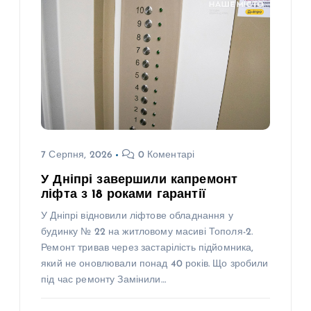
7 Серпня, 2026
0 Коментарі
У Дніпрі завершили капремонт
ліфта з 18 роками гарантії
У Дніпрі відновили ліфтове обладнання у
будинку № 22 на житловому масиві Тополя-2.
Ремонт тривав через застарілість підйомника,
який не оновлювали понад 40 років. Що зробили
під час ремонту Замінили…