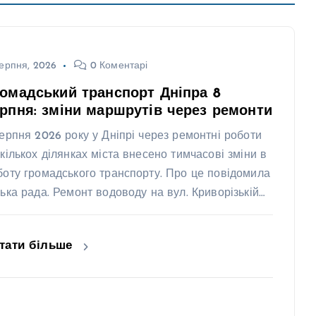
ерпня, 2026
0 Коментарі
омадський транспорт Дніпра 8
рпня: зміни маршрутів через ремонти
серпня 2026 року у Дніпрі через ремонтні роботи
 кількох ділянках міста внесено тимчасові зміни в
боту громадського транспорту. Про це повідомила
ська рада. Ремонт водоводу на вул. Криворізькій…
тати більше