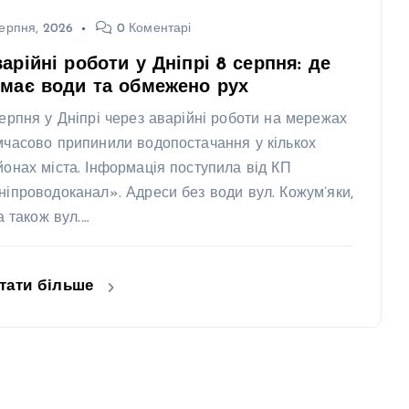
ерпня, 2026
0 Коментарі
арійні роботи у Дніпрі 8 серпня: де
має води та обмежено рух
серпня у Дніпрі через аварійні роботи на мережах
мчасово припинили водопостачання у кількох
йонах міста. Інформація поступила від КП
ніпроводоканал». Адреси без води вул. Кожум’яки,
 а також вул.…
тати більше