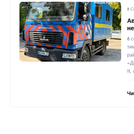
8 С
Ав
не
8 
ти
ра
«Д
11,
Чи