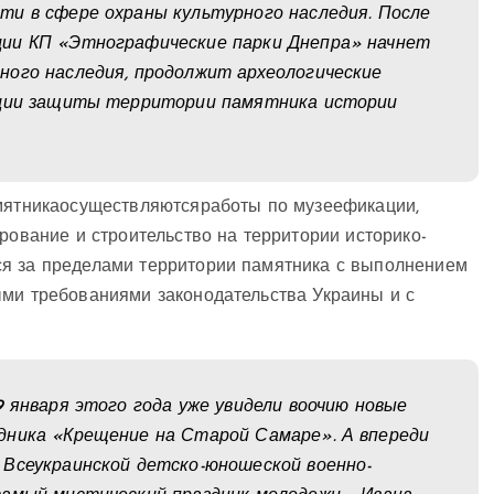
ти в сфере охраны культурного наследия. После
ции КП «Этнографические парки Днепра» начнет
ного наследия, продолжит археологические
ации защиты территории памятника истории
амятникаосуществляютсяработы по музеефикации,
рование и строительство на территории историко-
ся за пределами территории памятника с выполнением
ыми требованиями законодательства Украины и с
9 января этого года уже увидели воочию новые
дника «Крещение на Старой Самаре». А впереди
 Всеукраинской детско-юношеской военно-