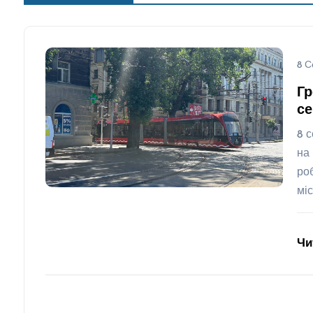
8 С
Гр
се
8 
на
ро
мі
Чи