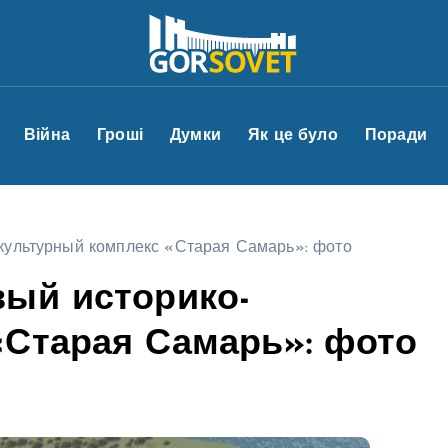
Війна
Гроші
Думки
Як це було
Поради
культурный комплекс «Старая Самарь»: фото
вый историко-
«Старая Самарь»: фото