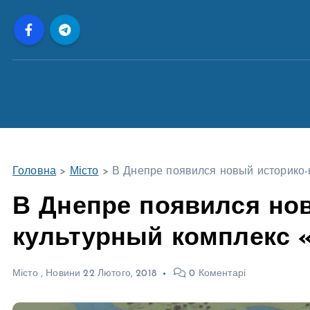
П
е
р
е
й
т
и
д
о
Головна
>
Місто
>
В Днепре появился новый историко-
в
м
В Днепре появился но
і
культурный комплекс 
с
т
у
Місто
,
Новини
22 Лютого, 2018
0 Коментарі