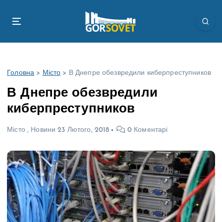
П
е
р
е
й
т
Головна
>
Місто
>
В Днепре обезвредили киберпреступников
и
д
В Днепре обезвредили
о
киберпреступников
в
м
Місто
,
Новини
23 Лютого, 2018
0 Коментарі
і
с
т
у