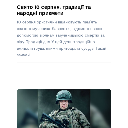
Свято 10 серпня: традиції та
народні прикмети
10 серпня християни вшановують пам’ять
святого мученика Лаврентія, відомого своєю
допомогою вірянам і мученицькою смертю за
віру. Традиції дня У цей день традиційно
вживали груші, якими пригощали сусідів. Такий
звичай…