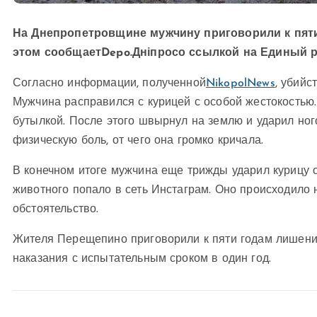
На Днепропетровщине мужчину приговорили к пяти
этом сообщаетDepo.Дніпросо ссылкой на Единый р
Согласно информации, полученной
NikopolNews
, убийс
Мужчина расправился с курицей с особой жестокостью. 
бутылкой. После этого швырнул на землю и ударил ног
физическую боль, от чего она громко кричала.
В конечном итоге мужчина еще трижды ударил курицу о
животного попало в сеть Инстаграм. Оно происходило н
обстоятельство.
Жителя Перещепино приговорили к пяти годам лишения
наказания с испытательным сроком в один год.