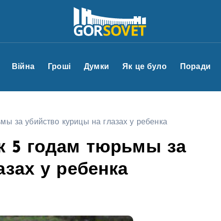
Війна
Гроші
Думки
Як це було
Поради
мы за убийство курицы на глазах у ребенка
к 5 годам тюрьмы за
азах у ребенка