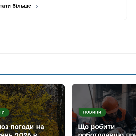
тати більше
НИ
НОВИНИ
оз погоди на
Що робити
сень 2026 в
роботодавцю пр