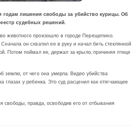
 годам лишения свободы за убийство курицы. Об
еестр судебных решений.
тво животного произошло в городе Перещепино.
Сначала он схватил ее в руку и начал бить стеклянной
ой. Потом поймал ее, держал за крыло, причиняя птице
б землю, от чего она умерла. Видео убийства
а глазах у ребенка. Это суд расценил как отягчающее
 свободы, правда, освободив его от отбывания