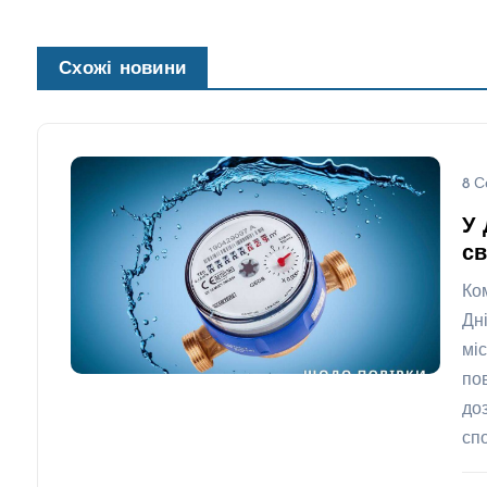
Схожі новини
8 С
У 
св
Ко
Дн
мі
по
до
сп