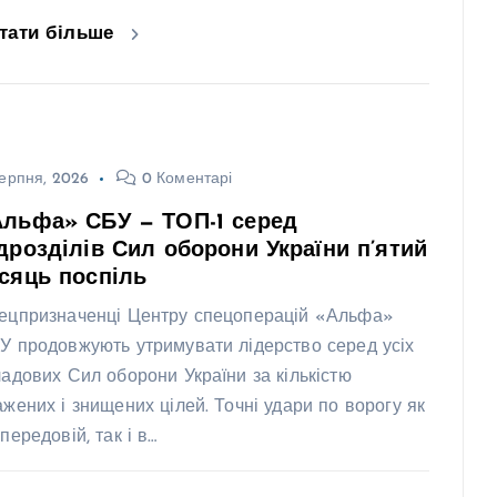
тати більше
ерпня, 2026
0 Коментарі
Альфа» СБУ — ТОП-1 серед
дрозділів Сил оборони України п’ятий
сяць поспіль
ецпризначенці Центру спецоперацій «Альфа»
У продовжують утримувати лідерство серед усіх
ладових Сил оборони України за кількістю
ажених і знищених цілей. Точні удари по ворогу як
передовій, так і в…