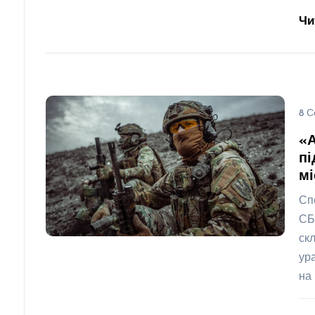
Чи
8 С
«
пі
мі
Сп
СБ
ск
ур
на 