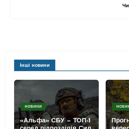
Чи
Інші новини
НОВИНИ
НОВИ
«Альфа» СБУ — ТОП-1
Прогн
серед підрозділів Сил
вере