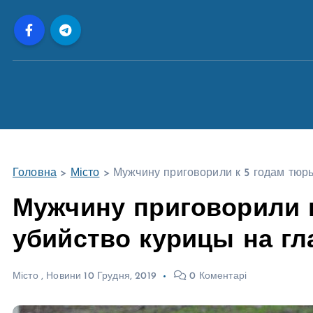
П
е
р
е
й
т
и
д
о
Головна
>
Місто
>
Мужчину приговорили к 5 годам тюрь
в
м
Мужчину приговорили 
і
убийство курицы на гл
с
т
у
Місто
,
Новини
10 Грудня, 2019
0 Коментарі