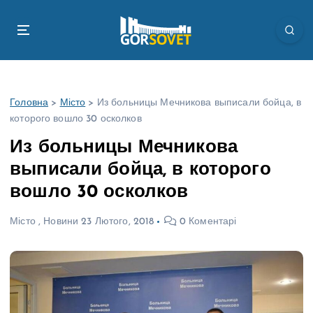
П
е
р
е
й
т
Головна
>
Місто
>
Из больницы Мечникова выписали бойца, в
и
которого вошло 30 осколков
д
о
Из больницы Мечникова
в
выписали бойца, в которого
м
і
вошло 30 осколков
с
т
Місто
,
Новини
23 Лютого, 2018
0 Коментарі
у