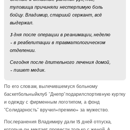
туловища причиняли нестерпимую боль
бойцу. Владимир, старший сержант, всё
выдержал.
3 дня после операции в реанимации, неделю
– в реабелитации в травматологическом
отделении.
Сегодня после длительного лечения домой,
– пишет медик.
По его словам, вылечившемуся больному
баскетбольныйклуб “Днепр”подарил
спортивную куртку
и одежду с фирменным логотипом, а фонд
“Солидарность” вручил«премию» за мужество.
После
ранения
Владимиру дали 15 дней отпуска,
которые он мечтает провести только с женой. А