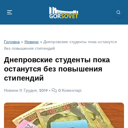
П
е
р
е
й
т
Головна
>
Новини
>
Днепровские студенты пока останутся
и
без повышения стипендий
д
о
Днепровские студенты пока
в
останутся без повышения
м
і
стипендий
с
т
Новини
11 Грудня, 2019
0 Коментарі
у