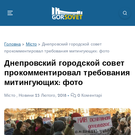
П
е
р
е
й
т
Головна
>
Місто
>
Днепровский городской совет
и
прокомментировал требования митингующих: фото
д
о
Днепровский городской совет
в
прокомментировал требования
м
і
митингующих: фото
с
т
Місто
,
Новини
23 Лютого, 2018
0 Коментарі
у