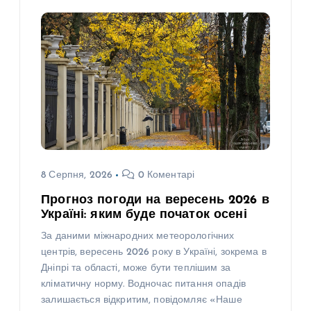
8 Серпня, 2026
0 Коментарі
Прогноз погоди на вересень 2026 в
Україні: яким буде початок осені
За даними міжнародних метеорологічних
центрів, вересень 2026 року в Україні, зокрема в
Н
Дніпрі та області, може бути теплішим за
О
В
кліматичну норму. Водночас питання опадів
И
Н
залишається відкритим, повідомляє «Наше
И