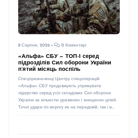
8 Серпня, 2026
0 Коментарі
«Альфа» СБУ — ТОП-1 серед
підрозділів Сил оборони України
п’ятий місяць поспіль
Спецпризначенці Центру спецоперацій
«Альфа» СБУ продовжують утримувати
лідерство серед усіх складових Сил оборони
України за кількістю уражених і знищених цілей.
Точні удари по ворогу як на передовій, так і в…