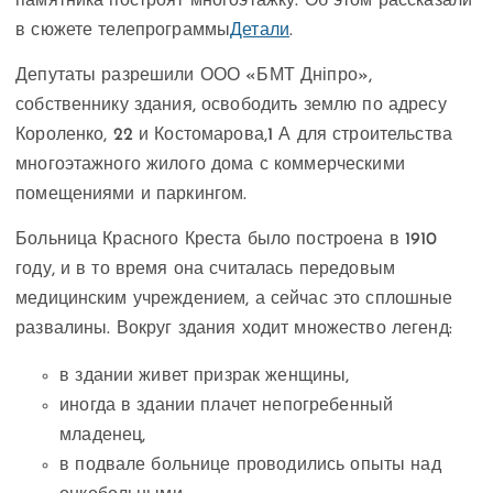
памятника построят многоэтажку. Об этом рассказали
в сюжете телепрограммы
Детали
.
Депутаты разрешили ООО «БМТ Дніпро»,
собственнику здания, освободить землю по адресу
Короленко, 22 и Костомарова,1 А для строительства
многоэтажного жилого дома с коммерческими
помещениями и паркингом.
Больница Красного Креста было построена в 1910
году, и в то время она считалась передовым
медицинским учреждением, а сейчас это сплошные
развалины. Вокруг здания ходит множество легенд:
в здании живет призрак женщины,
иногда в здании плачет непогребенный
младенец,
в подвале больнице проводились опыты над