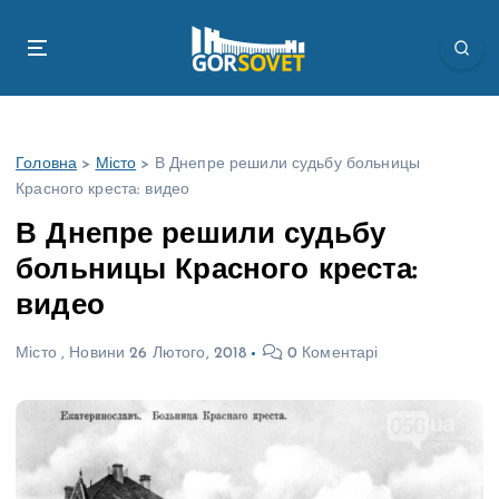
П
е
р
е
й
т
Головна
>
Місто
>
В Днепре решили судьбу больницы
и
Красного креста: видео
д
о
В Днепре решили судьбу
в
больницы Красного креста:
м
і
видео
с
т
Місто
,
Новини
26 Лютого, 2018
0 Коментарі
у