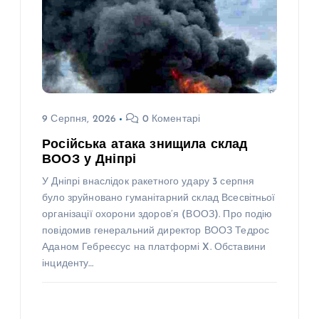
9 Серпня, 2026
0 Коментарі
Російська атака знищила склад
ВООЗ у Дніпрі
У Дніпрі внаслідок ракетного удару 3 серпня
було зруйновано гуманітарний склад Всесвітньої
організації охорони здоров’я (ВООЗ). Про подію
повідомив генеральний директор ВООЗ Тедрос
Аданом Гебреєсус на платформі X. Обставини
інциденту…