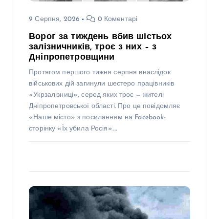
9 Серпня, 2026
0 Коментарі
Ворог за тиждень вбив шістьох
залізничників, троє з них – з
Дніпропетровщини
Протягом першого тижня серпня внаслідок
військових дій загинули шестеро працівників
«Укрзалізниці», серед яких троє — жителі
Дніпропетровської області. Про це повідомляє
«Наше місто» з посиланням на Facebook-
сторінку «Їх убила Росія».…