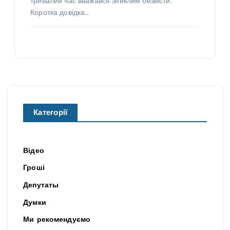
тривалий час вважався зниклим безвісти.
Коротка довідка…
Категорії
Відео
Гроші
Депутаты
Думки
Ми рекомендуємо