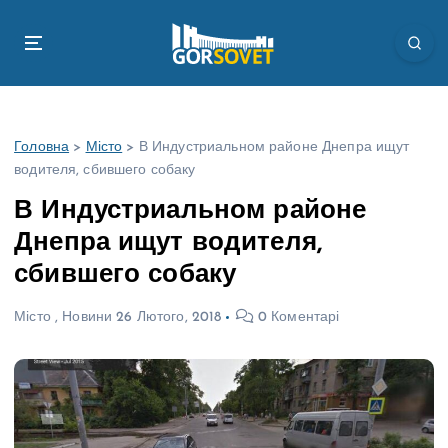
П
е
р
е
й
т
Головна
>
Місто
>
В Индустриальном районе Днепра ищут
и
водителя, сбившего собаку
д
о
В Индустриальном районе
в
Днепра ищут водителя,
м
і
сбившего собаку
с
т
Місто
,
Новини
26 Лютого, 2018
0 Коментарі
у