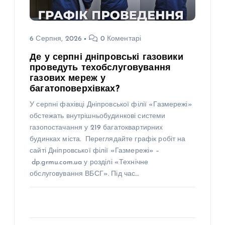
6 Серпня, 2026
0 Коментарі
Де у серпні дніпровські газовики
проведуть техобслуговування
газових мереж у
багатоповерхівках?
У серпні фахівці Дніпровської філії «Газмережі»
обстежать внутрішньобудинкові системи
газопостачання у 219 багатоквартирних
будинках міста. Переглядайте графік робіт на
сайті Дніпровської філії «Газмережі» –
dp.grmu.com.ua у розділі «Технічне
обслуговування ВБСГ». Під час…