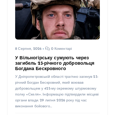
8 Серпня, 2026
0 Коментарі
У Вільногірську сумують через
загибель 23-річного добровольця
Богдана Бескровного
У Дніпропетровській області трагічно загинув 23-
річний Богдан Бескровний, який воював
добровольцем у 425-му окремому штурмовому
полку «Скеля». Інформацію підтвердили місцеві
органи влади. 29 липня 2026 року під час
виконання бойового…