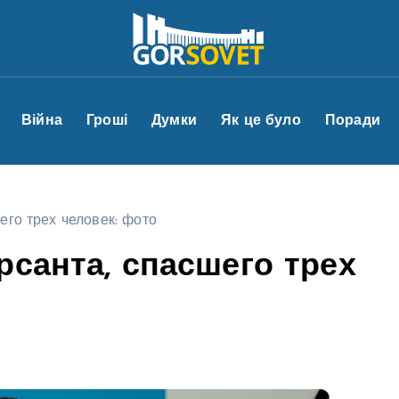
Війна
Гроші
Думки
Як це було
Поради
его трех человек: фото
рсанта, спасшего трех