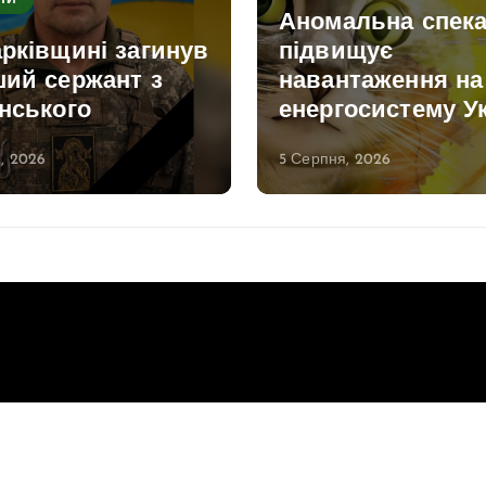
НИ
Аномальна спек
рківщині загинув
підвищує
ший сержант з
навантаження на
нського
енергосистему У
, 2026
5 Серпня, 2026