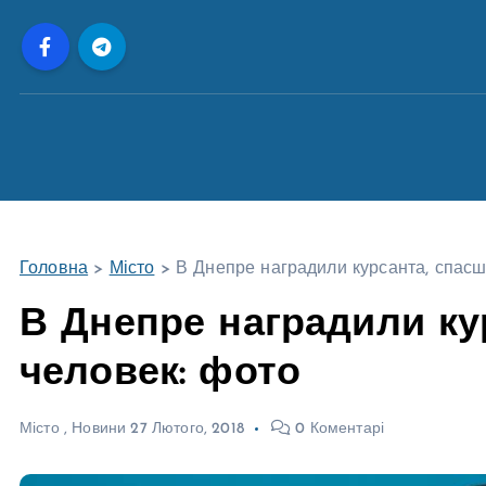
П
е
р
е
й
т
и
д
о
Головна
>
Місто
>
В Днепре наградили курсанта, спасш
в
м
В Днепре наградили ку
і
человек: фото
с
т
у
Місто
,
Новини
27 Лютого, 2018
0 Коментарі