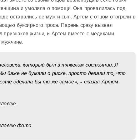
жал вместе со своим отцом возлепруда в селе Горки
енщина и умоляла о помощи. Она провалилась под
оде оставались ее муж и сын. Артем с отцом отогрели в
ощью буксирного троса. Парень сразу вызвал
л признаков жизни, и Артем вместе с медиками
 мужчине.
человека, который был в тяжелом состоянии. Я
Мы даже не думали о риске, просто делали то, что
месте сделала бы то же самое», – сказал Артем