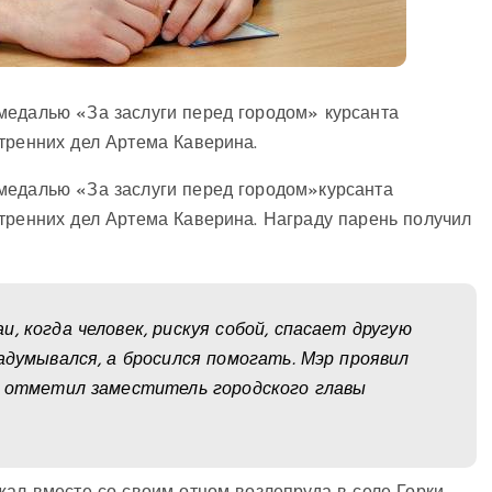
медалью «За заслуги перед городом» курсанта
тренних дел Артема Каверина.
медалью «За заслуги перед городом»
курсанта
тренних дел Артема Каверина. Награду парень получил
, когда человек, рискуя собой, спасает другую
адумывался, а бросился помогать. Мэр проявил
– отметил заместитель городского главы