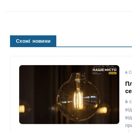
Схожі новини
6 С
Пл
се
6 
ві
ві
пр