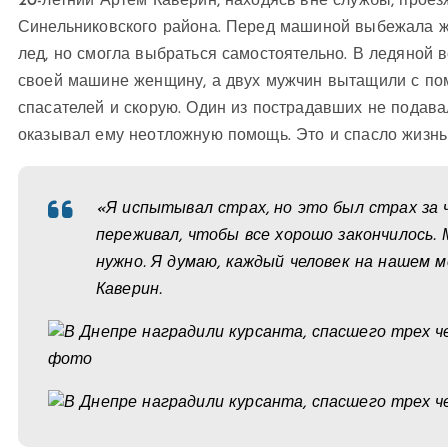
20-летний Артем Каверин, находясь вне службы, проез
Синельниковского района. Перед машиной выбежала ж
лед, но смогла выбраться самостоятельно. В ледяной в
своей машине женщину, а двух мужчин вытащили с пом
спасателей и скорую. Один из пострадавших не подава
оказывал ему неотложную помощь. Это и спасло жизнь
«Я испытывал страх, но это был страх за 
переживал, чтобы все хорошо закончилось. 
нужно. Я думаю, каждый человек на нашем 
Каверин.