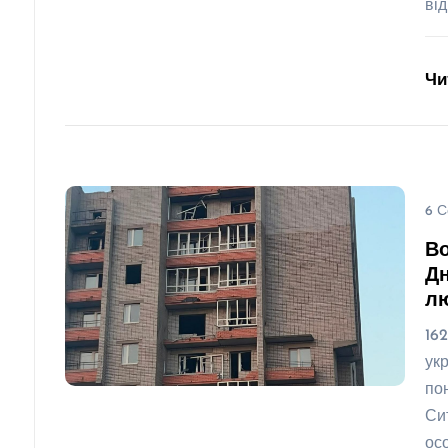
ві
Чи
6 С
Во
Дн
л
16
ук
по
Си
ос