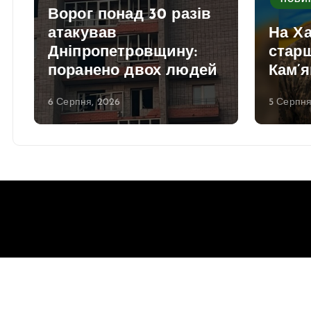
НОВИ
Ворог понад 30 разів
атакував
На Ха
Дніпропетровщину:
стар
поранено двох людей
Кам’я
6 Серпня, 2026
5 Серпня
Copyright © 2026 Gorsovet