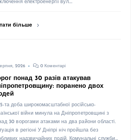
дключення електроенергії вул.…
тати більше
ерпня, 2026
0 Коментарі
рог понад 30 разів атакував
іпропетровщину: поранено двох
юдей
25-та доба широкомасштабної російсько-
раїнської війни минула на Дніпропетровщині з
над 30 ворогами атаками на два райони області.
туація в регіоні У Дніпрі ніч пройшла без
обливих надзвичайних подій. Комунальні служби…