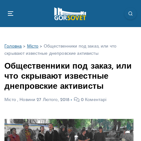
П
е
р
е
й
т
Головна
>
Місто
>
Общественники под заказ, или что
и
скрывают известные днепровские активисты
д
о
Общественники под заказ, или
в
что скрывают известные
м
і
днепровские активисты
с
т
Місто
,
Новини
27 Лютого, 2018
0 Коментарі
у