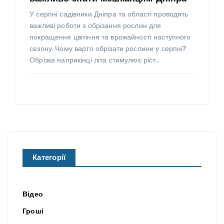
У серпні садівники Дніпра та області проводять
важливі роботи з обрізання рослин для
покращення цвітіння та врожайності наступного
сезону. Чому варто обрізати рослини у серпні?
Обрізка наприкінці літа стимулює ріст…
Категорії
Відео
Гроші