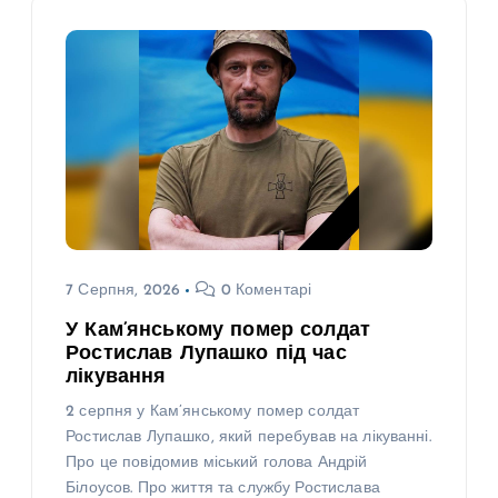
7 Серпня, 2026
0 Коментарі
У Кам’янському помер солдат
Ростислав Лупашко під час
лікування
2 серпня у Кам’янському помер солдат
Ростислав Лупашко, який перебував на лікуванні.
Про це повідомив міський голова Андрій
Білоусов. Про життя та службу Ростислава