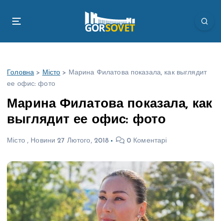
П
е
р
е
й
т
Головна
>
Місто
>
Марина Филатова показала, как выглядит
и
ее офис: фото
д
о
Марина Филатова показала, как
в
выглядит ее офис: фото
м
і
Місто
,
Новини
27 Лютого, 2018
0 Коментарі
с
т
у