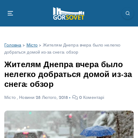
П
е
р
е
й
т
Головна
>
Місто
>
Жителям Днепра вчера было нелегко
и
добраться домой из-за снега: обзор
д
о
Жителям Днепра вчера было
в
нелегко добраться домой из-за
м
і
снега: обзор
с
т
Місто
,
Новини
28 Лютого, 2018
0 Коментарі
у