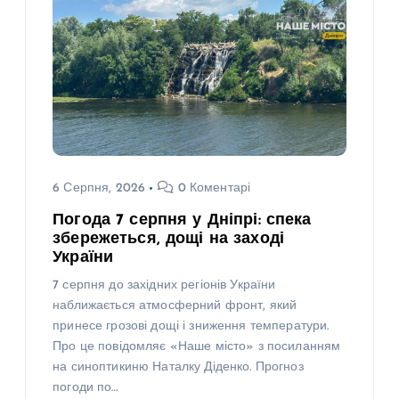
6 Серпня, 2026
0 Коментарі
Погода 7 серпня у Дніпрі: спека
збережеться, дощі на заході
України
7 серпня до західних регіонів України
наближається атмосферний фронт, який
принесе грозові дощі і зниження температури.
Про це повідомляє «Наше місто» з посиланням
на синоптикиню Наталку Діденко. Прогноз
погоди по…