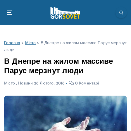
П
е
р
е
й
т
Головна
>
Місто
>
В Днепре на жилом массиве Парус мерзнут
и
люди
д
о
В Днепре на жилом массиве
в
Парус мерзнут люди
м
і
Місто
,
Новини
28 Лютого, 2018
0 Коментарі
с
т
у