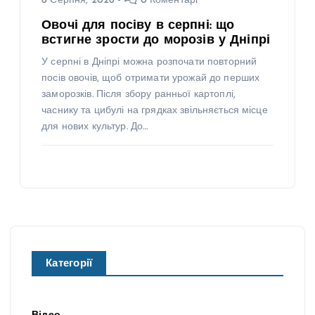
6 Серпня, 2026
0 Коментарі
Овочі для посіву в серпні: що
встигне зрости до морозів у Дніпрі
У серпні в Дніпрі можна розпочати повторний
посів овочів, щоб отримати урожай до перших
заморозків. Після збору ранньої картоплі,
часнику та цибулі на грядках звільняється місце
для нових культур. До…
Категорії