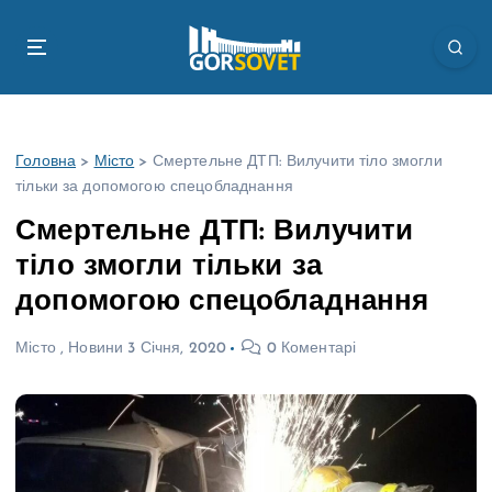
П
е
р
е
й
т
Головна
>
Місто
>
Смертельне ДТП: Вилучити тіло змогли
и
тільки за допомогою спецобладнання
д
о
Смертельне ДТП: Вилучити
в
тіло змогли тільки за
м
і
допомогою спецобладнання
с
т
Місто
,
Новини
3 Січня, 2020
0 Коментарі
у