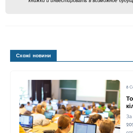
книжки и инвестировать в возможное буду
Схожі новини
8 С
То
кі
За
20