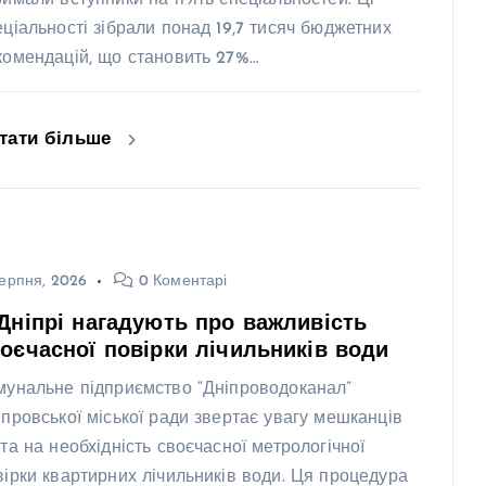
римали вступники на п’ять спеціальностей. Ці
еціальності зібрали понад 19,7 тисяч бюджетних
комендацій, що становить 27%…
тати більше
ерпня, 2026
0 Коментарі
Дніпрі нагадують про важливість
оєчасної повірки лічильників води
мунальне підприємство “Дніпроводоканал”
іпровської міської ради звертає увагу мешканців
ста на необхідність своєчасної метрологічної
вірки квартирних лічильників води. Ця процедура