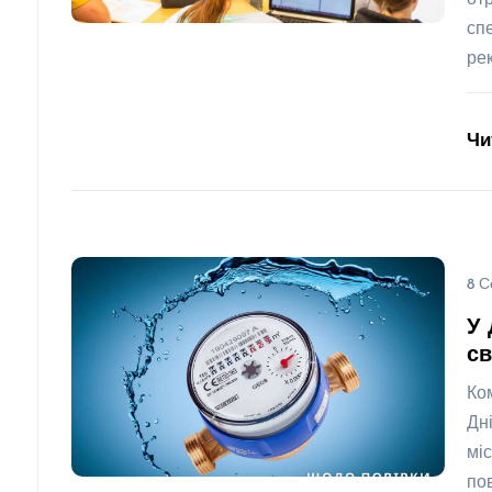
от
сп
ре
Чи
8 С
У 
св
Ко
Дн
мі
по