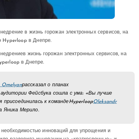
недрение в жизнь горожан электронных сервисов, на
 Hyperloop в Днепре.
недрениев жизнь горожан электронных сервисов, на
yperloop
в Днепре.
r Omelyan
рассказал о планах
 аудитории Фейсбука сошла с ума: «Вы лучше
я присоединилась к команде
Hyperloop
Oleksandr
а Яника Мерило.
 необходимостью инноваций для упрощения и