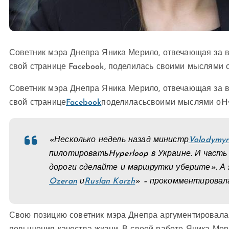
Советник мэра Днепра Яника Мерило, отвечающая за в
свой странице Facebook, поделилась своими мыслями о
Советник мэра Днепра Яника Мерило, отвечающая за в
свой странице
Facebook
поделиласьсвоими мыслями о
H
«Несколько недель назад министр
Volodymy
пилотировать
Hyperloop
в Украине. И часть
дороги сделайте и маршрутки уберите». А 
Ozeran
и
Ruslan Korzh
» – прокомментировал
Свою позицию советник мэра Днепра аргументировала