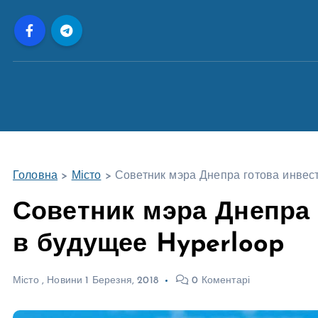
П
е
р
е
й
т
и
д
о
Головна
>
Місто
>
Советник мэра Днепра готова инвес
в
м
Советник мэра Днепра 
і
в будущее Hyperloop
с
т
у
Місто
,
Новини
1 Березня, 2018
0 Коментарі