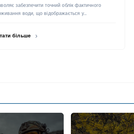
зволяє забезпечити точний облік фактичного
оживання води, що відображається у…
тати більше