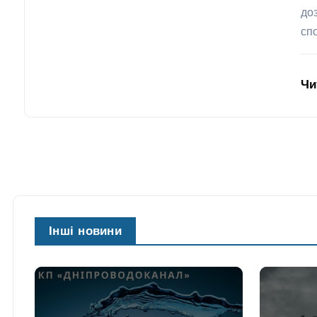
до
сп
Чи
Інші новини