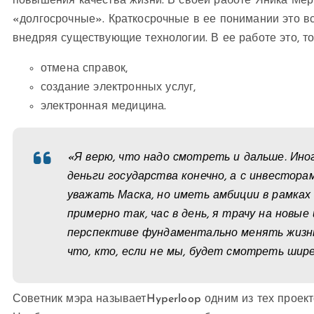
повышения качества жизни. В своей работе Яника Мер
«долгосрочные». Краткосрочные в ее понимании это вс
внедряя существующие технологии. В ее работе это, то 
отмена справок,
создание электронных услуг,
электронная медицина.
«Я верю, что надо смотреть и дальше. Ин
деньги государства конечно, а с инвестор
уважать Маска, но иметь амбиции в рамка
примерно так, час в день, я трачу на новые
перспективе фундаментально менять жизнь
что, кто, если не мы, будет смотреть ши
Советник мэра называет
Hyperloop
одним из тех проект