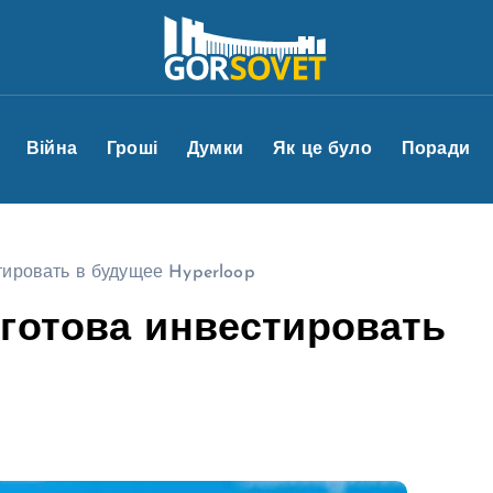
Війна
Гроші
Думки
Як це було
Поради
тировать в будущее Hyperloop
готова инвестировать