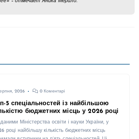
щее» – отмечает Яника Мерило.
ерпня, 2026
0 Коментарі
п-5 спеціальностей із найбільшою
лькістю бюджетних місць у 2026 році
 даними Міністерства освіти і науки України, у
26 році найбільшу кількість бюджетних місць