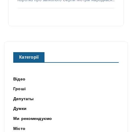
Коротко про загиблого Сергій Мотрій народився…
Категорії
Відео
Гроші
Депутаты
Думки
Ми рекомендуємо
Місто