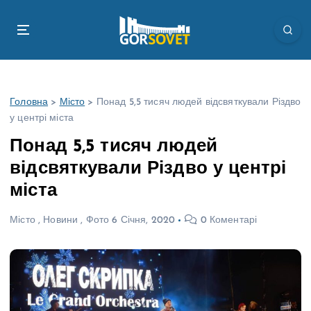
П
е
р
е
й
т
Головна
>
Місто
>
Понад 5,5 тисяч людей відсвяткували Різдво
и
у центрі міста
д
о
Понад 5,5 тисяч людей
в
відсвяткували Різдво у центрі
м
і
міста
с
т
Місто
,
Новини
,
Фото
6 Січня, 2020
0 Коментарі
у