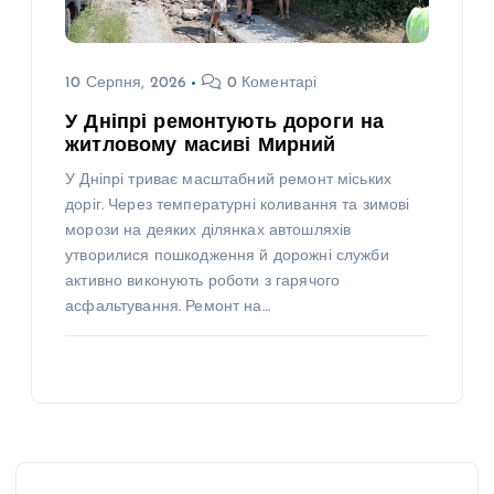
10 Серпня, 2026
0 Коментарі
У Дніпрі ремонтують дороги на
житловому масиві Мирний
У Дніпрі триває масштабний ремонт міських
доріг. Через температурні коливання та зимові
морози на деяких ділянках автошляхів
утворилися пошкодження й дорожні служби
активно виконують роботи з гарячого
асфальтування. Ремонт на…