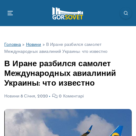
П
е
р
е
й
т
Головна
>
Новини
>
В Иране разбился самолет
и
Международных авиалиний Украины: что известно
д
о
В Иране разбился самолет
в
Международных авиалиний
м
і
Украины: что известно
с
т
Новини
8 Січня, 2020
0 Коментарі
у