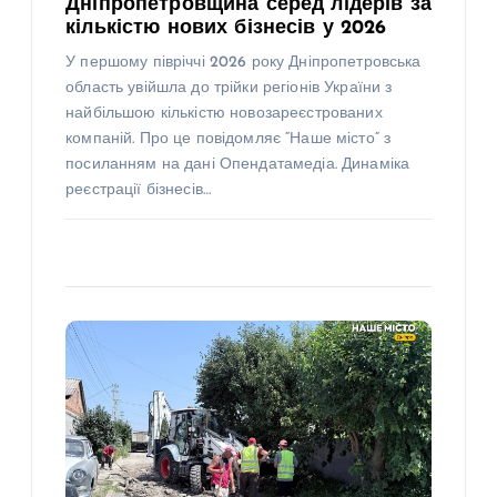
Дніпропетровщина серед лідерів за
кількістю нових бізнесів у 2026
У першому півріччі 2026 року Дніпропетровська
область увійшла до трійки регіонів України з
найбільшою кількістю новозареєстрованих
компаній. Про це повідомляє “Наше місто” з
посиланням на дані Опендатамедіа. Динаміка
реєстрації бізнесів…