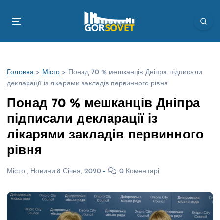
П
е
р
е
й
т
Головна
>
Місто
>
Понад 70 % мешканців Дніпра підписали
и
декларації із лікарями закладів первинного рівня
д
о
Понад 70 % мешканців Дніпра
в
підписали декларації із
м
і
лікарями закладів первинного
с
рівня
т
у
Місто
,
Новини
8 Січня, 2020
0 Коментарі