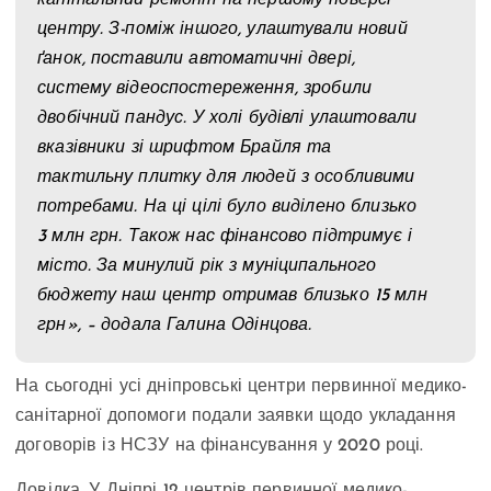
центру. З-поміж іншого, улаштували новий
ґанок, поставили автоматичні двері,
систему відеоспостереження, зробили
двобічний пандус. У холі будівлі улаштовали
вказівники зі шрифтом Брайля та
тактильну плитку для людей з особливими
потребами. На ці цілі було виділено близько
3 млн грн. Також нас фінансово підтримує і
місто. За минулий рік з муніципального
бюджету наш центр отримав близько 15 млн
грн», – додала Галина Одінцова.
На сьогодні усі дніпровські центри первинної медико-
санітарної допомоги подали заявки щодо укладання
договорів із НСЗУ на фінансування у 2020 році.
Довідка. У Дніпрі 12 центрів первинної медико-