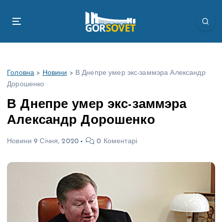
П
е
р
е
й
т
Головна
>
Новини
>
В Днепре умер экс-заммэра Александр
и
Дорошенко
д
о
В Днепре умер экс-заммэра
в
Александр Дорошенко
м
і
Новини
9 Січня, 2020
0 Коментарі
с
т
у