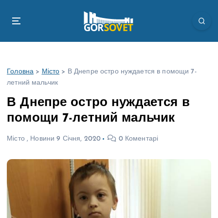
П
е
р
е
й
т
Головна
>
Місто
>
В Днепре остро нуждается в помощи 7-
и
летний мальчик
д
о
В Днепре остро нуждается в
в
помощи 7-летний мальчик
м
і
Місто
,
Новини
9 Січня, 2020
0 Коментарі
с
т
у