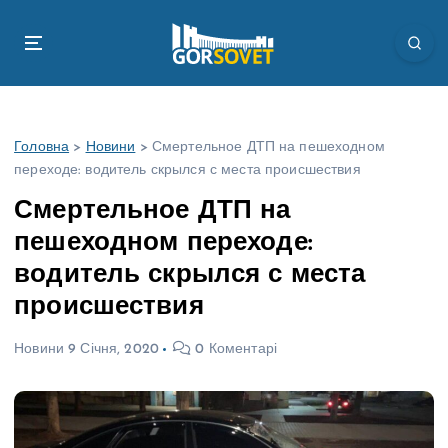
П
е
р
е
й
т
Головна
>
Новини
>
Смертельное ДТП на пешеходном
и
переходе: водитель скрылся с места происшествия
д
о
Смертельное ДТП на
в
пешеходном переходе:
м
і
водитель скрылся с места
с
происшествия
т
у
Новини
9 Січня, 2020
0 Коментарі