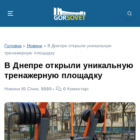
П
е
р
е
й
т
Головна
>
Новини
>
В Днепре открыли уникальную
и
тренажерную площадку
д
о
В Днепре открыли уникальную
в
тренажерную площадку
м
і
Новини
10 Січня, 2020
0 Коментарі
с
т
у