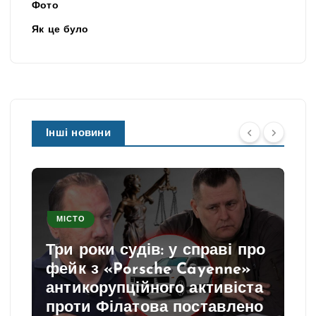
Фото
Як це було
Інші новини
МІСТО
Три роки судів: у справі про
фейк з «Porsche Cayenne»
антикорупційного активіста
проти Філатова поставлено