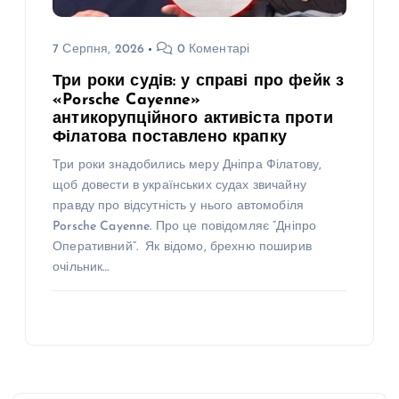
7 Серпня, 2026
0 Коментарі
Три роки судів: у справі про фейк з
«Porsche Cayenne»
антикорупційного активіста проти
Філатова поставлено крапку
Три роки знадобились меру Дніпра Філатову,
щоб довести в українських судах звичайну
правду про відсутність у нього автомобіля
Porsche Cayenne. Про це повідомляє “Дніпро
Оперативний”. Як відомо, брехню поширив
очільник…