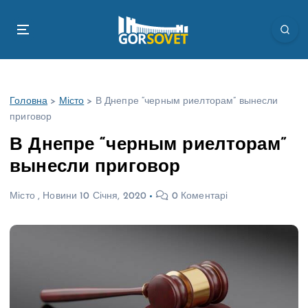
П
е
р
е
й
т
Головна
>
Місто
>
В Днепре “черным риелторам” вынесли
и
приговор
д
о
В Днепре “черным риелторам”
в
вынесли приговор
м
і
Місто
,
Новини
10 Січня, 2020
0 Коментарі
с
т
у