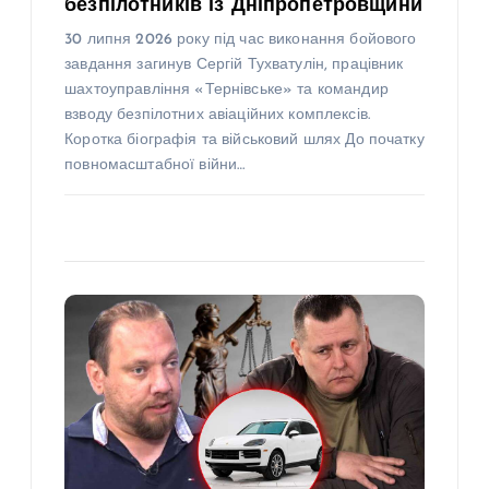
безпілотників із Дніпропетровщини
30 липня 2026 року під час виконання бойового
завдання загинув Сергій Тухватулін, працівник
шахтоуправління «Тернівське» та командир
взводу безпілотних авіаційних комплексів.
Коротка біографія та військовий шлях До початку
повномасштабної війни…