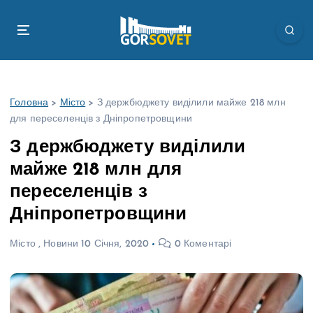
П
е
р
е
й
т
Головна
>
Місто
>
З держбюджету виділили майже 218 млн
и
для переселенців з Дніпропетровщини
д
о
З держбюджету виділили
в
майже 218 млн для
м
і
переселенців з
с
Дніпропетровщини
т
у
Місто
,
Новини
10 Січня, 2020
0 Коментарі