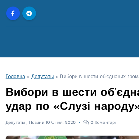
П
е
р
е
й
т
и
д
о
Головна
>
Депутаты
>
Вибори в шести об’єднаних гром
в
м
Вибори в шести об’єдн
і
удар по «Слузі народу
с
т
у
Депутаты
,
Новини
10 Січня, 2020
0 Коментарі