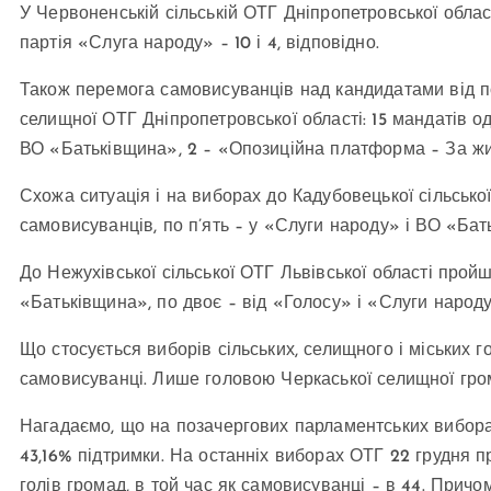
У Червоненській сільській ОТГ Дніпропетровської облас
партія «Слуга народу» – 10 і 4, відповідно.
Також перемога самовисуванців над кандидатами від по
селищної ОТГ Дніпропетровської області: 15 мандатів о
ВО «Батьківщина», 2 – «Опозиційна платформа – За жи
Схожа ситуація і на виборах до Кадубовецької сільської
самовисуванців, по п’ять – у «Слуги народу» і ВО «Бат
До Нежухівської сільської ОТГ Львівської області прой
«Батьківщина», по двоє – від «Голосу» і «Слуги народу
Що стосується виборів сільських, селищного і міських го
самовисуванці. Лише головою Черкаської селищної гро
Нагадаємо, що на позачергових парламентських вибора
43,16% підтримки. На останніх виборах ОТГ 22 грудня 
голів громад, в той час як самовисуванці – в 44. При