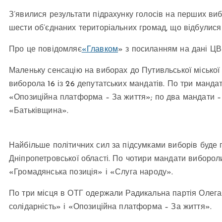
З’явилися результати підрахунку голосів на перших вибо
шести об’єднаних територіальних громад, що відбулися 
Про це повідомляє
«Главком
» з посиланням на дані ЦВ
Маленьку сенсацію на виборах до Путивльської міської
виборола 16 із 26 депутатських мандатів. По три манда
«Опозиційна платформа – За життя»; по два мандати – у
«Батьківщина».
Найбільше політичних сил за підсумками виборів буде 
Дніпропетровської області. По чотири мандати виборол
«Громадянська позиція» і «Слуга народу».
По три місця в ОТГ одержали Радикальна партія Олега
солідарність» і «Опозиційна платформа – За життя».