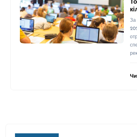
То
кі
За
20
от
сп
ре
Чи