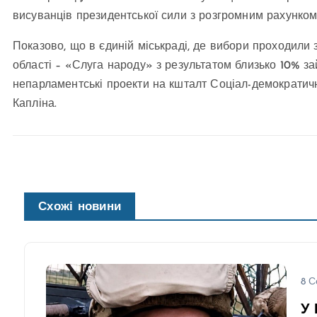
висуванців президентської сили з розгромним рахунком
Показово, що в єдиній міськраді, де вибори проходили з
області – «Слуга народу» з результатом близько 10% з
непарламентські проекти на кшталт Соціал-демократичн
Капліна.
Схожі новини
8 С
У 