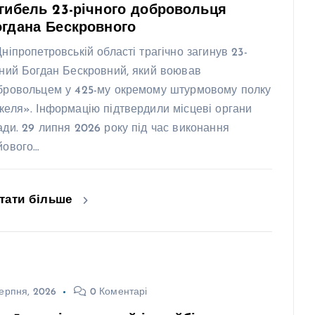
гибель 23-річного добровольця
гдана Бескровного
Дніпропетровській області трагічно загинув 23-
чний Богдан Бескровний, який воював
бровольцем у 425-му окремому штурмовому полку
келя». Інформацію підтвердили місцеві органи
ади. 29 липня 2026 року під час виконання
йового…
тати більше
ерпня, 2026
0 Коментарі