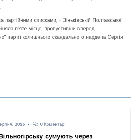
.
а партійними списками, – Зіньківській Полтавської
айняла п’яте місце, пропустивши вперед
ої партії колишнього скандального нардепа Сергія
ерпня, 2026
0 Коментарі
Вільногірську сумують через