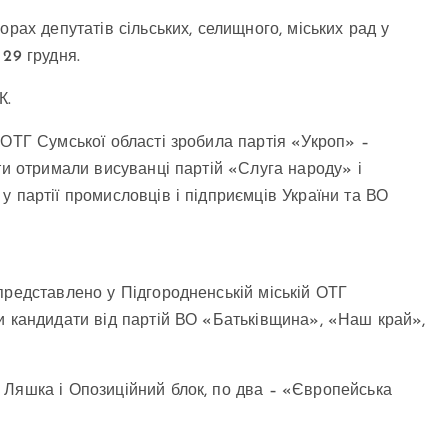
рах депутатів сільських, селищного, міських рад у
29 грудня.
К.
 ОТГ Сумської області зробила партія «Укроп» –
ти отримали висуванці партій «Слуга народу» і
 партії промисловців і підприємців України та ВО
представлено у Підгородненській міській ОТГ
и кандидати від партій ВО «Батьківщина», «Наш край»,
 Ляшка і Опозиційний блок, по два – «Європейська