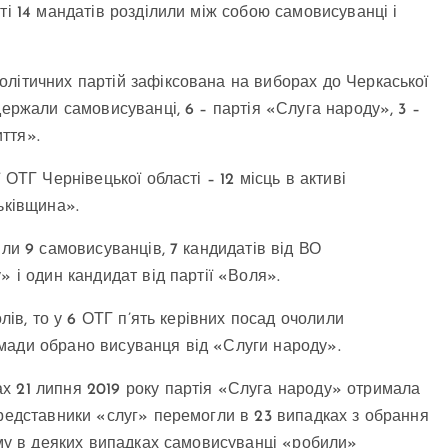
ті 14 мандатів розділили між собою самовисуванці і
літичних партій зафіксована на виборах до Черкаської
держали самовисуванці, 6 – партія «Слуга народу», 3 –
ття».
 ОТГ Чернівецької області – 12 місць в активі
ьківщина».
шли 9 самовисуванців, 7 кандидатів від ВО
» і один кандидат від партії «Воля».
лів, то у 6 ОТГ п’ять керівних посад очолили
мади обрано висуванця від «Слуги народу».
х 21 липня 2019 року партія «Слуга народу» отримала
представники «слуг» перемогли в 23 випадках з обрання
чому в деяких випадках самовисуванці «робили»