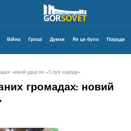
Війна
Гроші
Думки
Як це було
Поради
адах: новий удар по «Слузі народу»
аних громадах: новий
»