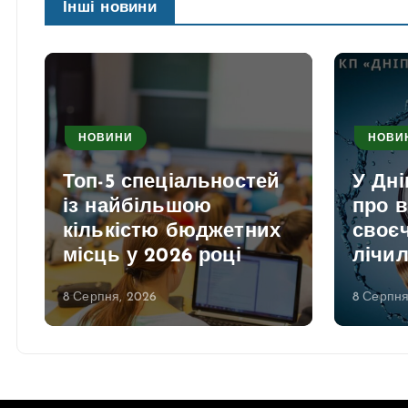
Інші новини
НОВИНИ
НОВИ
Топ-5 спеціальностей
У Дні
із найбільшою
про 
кількістю бюджетних
своєч
місць у 2026 році
лічи
8 Серпня, 2026
8 Серпня