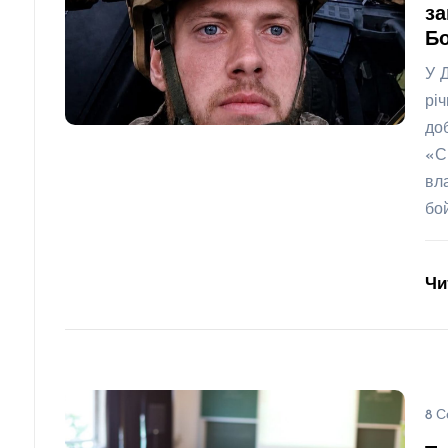
за
Бо
У 
рі
до
«С
вл
бо
Чи
8 С