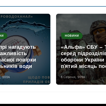
НИ
НОВИНИ
прі нагадують
«Альфа» СБУ — 
важливість
серед підрозділі
асної повірки
оборони України
льників води
п’ятий місяць по
, 2026
8 Серпня, 2026