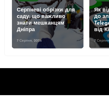
Серпневі обрізки для
Як в
саду: що важливо
до з
знати мешканцям
Teleg
Дніпра
від К
7 Серпня, 2026
7 Серпня
Copyright © 2026 Gorsovet