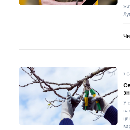
жи
Лу
Чи
7 С
Се
з
У 
ва
цв
ва