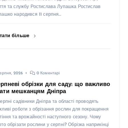
ття та службу Ростислава Лупашка Ростислав
пашко народився 11 серпня…
тати більше
ерпня, 2026
0 Коментарі
рпневі обрізки для саду: що важливо
нати мешканцям Дніпра
серпні садівники Дніпра та області проводять
жливі роботи з обрізання рослин для покращення
ітіння та врожайності наступного сезону. Чому
рто обрізати рослини у серпні? Обрізка наприкінці