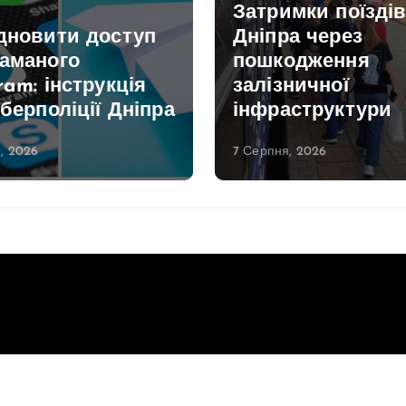
Затримки поїздів
ідновити доступ
Дніпра через
ламаного
пошкодження
ram: інструкція
залізничної
іберполіції Дніпра
інфраструктури
, 2026
7 Серпня, 2026