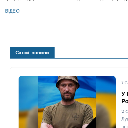
ВІДЕО
Схожі новини
7 С
У 
Ро
2 
Лу
по