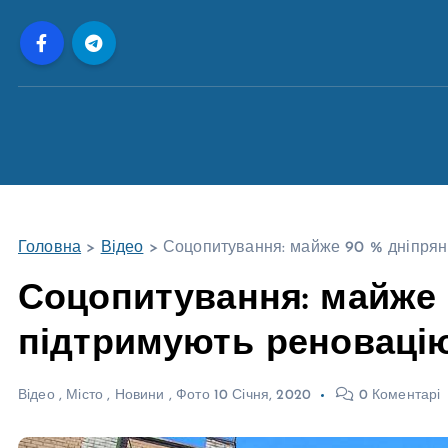
П
е
р
е
й
т
и
д
о
Головна
>
Відео
>
Соцопитування: майже 90 % дніпрян 
в
м
Соцопитування: майже 
і
підтримують реновацію
с
т
у
Відео
,
Місто
,
Новини
,
Фото
10 Січня, 2020
0 Коментарі