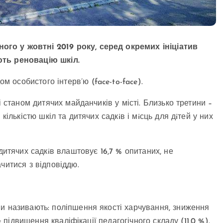
го у жовтні 2019 року, серед окремих ініціатив
ють реновацію шкіл.
особистого інтерв’ю (face-to-face).
і станом дитячих майданчиків у місті. Близько третини –
кількістю шкіл та дитячих садкiв і мiсць для дiтей у них
дитячих садкiв влаштовує 16,7 % опитаних, не
читися з відповіддю.
и називають: поліпшення якості харчування, зниження
; підвищення кваліфікації педагогічного складу (11,0 %).