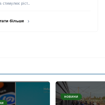
та стимулює ріст…
тати більше
НОВИНИ
НИ