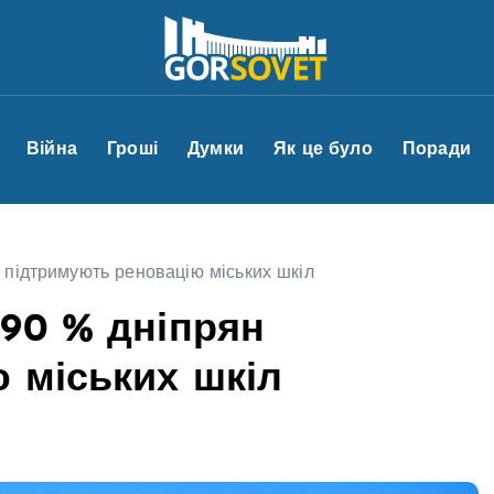
Війна
Гроші
Думки
Як це було
Поради
підтримують реновацію міських шкіл
90 % дніпрян
 міських шкіл