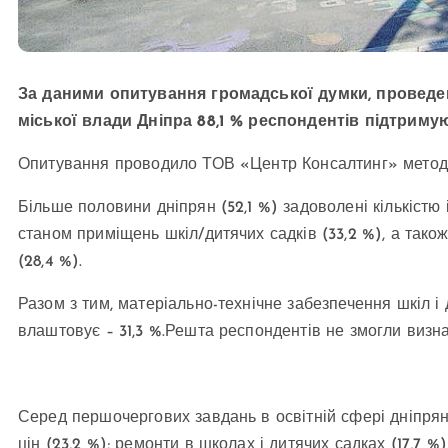
За даними опитування громадської думки, проведено
міської влади Дніпра 88,1 % респондентів підтриму
Опитування проводило ТОВ «Центр Консалтинг» методом 
Більше половини дніпрян (52,1 %) задоволені кількістю 
станом приміщень шкіл/дитячих садків (33,2 %), а також 
(28,4 %).
Разом з тим, матеріально-технічне забезпечення шкіл і 
влаштовує – 31,3 %.Решта респондентів не змогли визна
Серед першочергових завдань в освітній сфері дніпрян
цін (23,2 %); ремонти в школах і дитячих садках (17,7 %)