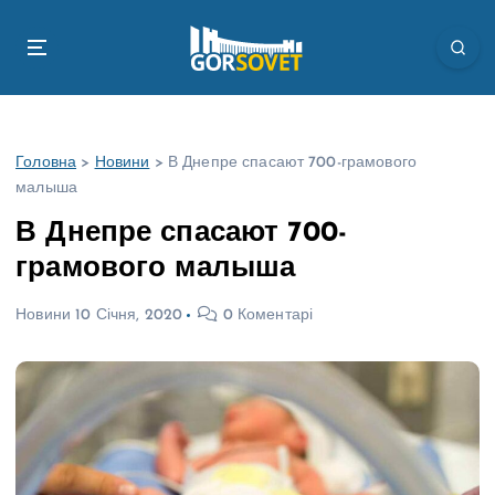
П
е
р
е
й
т
Головна
>
Новини
>
В Днепре спасают 700-грамового
и
малыша
д
о
В Днепре спасают 700-
в
грамового малыша
м
і
Новини
10 Січня, 2020
0 Коментарі
с
т
у