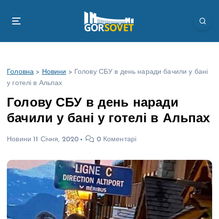
П
е
р
е
й
т
Головна
>
Новини
>
Голову СБУ в день наради бачили у бані
и
у готелі в Альпах
д
о
Голову СБУ в день наради
в
бачили у бані у готелі в Альпах
м
і
Новини
11 Січня, 2020
0 Коментарі
с
т
у