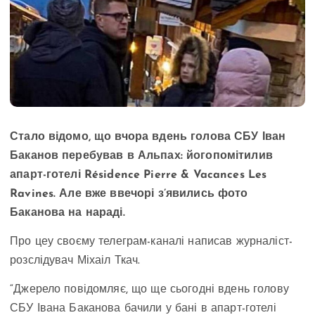
Стало відомо, що вчора вдень голова СБУ Іван
Баканов перебував в Альпах: йогопомітилив
апарт-готелі Résidence Pierre & Vacances Les
Ravines. Але вже ввечорі з’явились фото
Баканова на нараді.
Про цеу своєму телеграм-каналі написав журналіст-
розслідувач Міхаіл Ткач.
“Джерело повідомляє, що ще сьогодні вдень голову
СБУ Івана Баканова бачили у бані в апарт-готелі