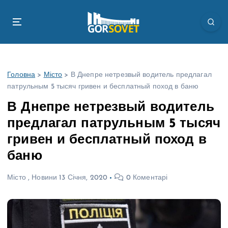
П
е
р
е
й
т
Головна
>
Місто
>
В Днепре нетрезвый водитель предлагал
и
патрульным 5 тысяч гривен и бесплатный поход в баню
д
о
В Днепре нетрезвый водитель
в
предлагал патрульным 5 тысяч
м
і
гривен и бесплатный поход в
с
баню
т
у
Місто
,
Новини
13 Січня, 2020
0 Коментарі