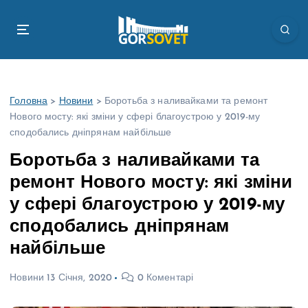
П
е
р
е
й
т
Головна
>
Новини
>
Боротьба з наливайками та ремонт
и
Нового мосту: які зміни у сфері благоустрою у 2019-му
д
сподобались дніпрянам найбільше
о
в
Боротьба з наливайками та
м
ремонт Нового мосту: які зміни
і
с
у сфері благоустрою у 2019-му
т
сподобались дніпрянам
у
найбільше
Новини
13 Січня, 2020
0 Коментарі