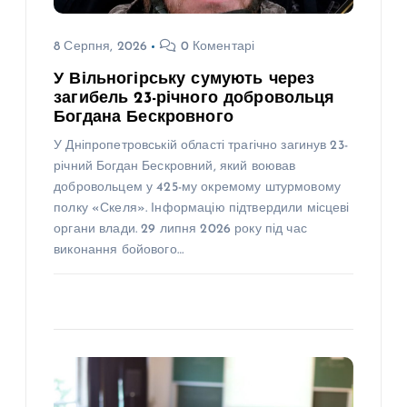
8 Серпня, 2026
0 Коментарі
У Вільногірську сумують через
загибель 23-річного добровольця
Богдана Бескровного
У Дніпропетровській області трагічно загинув 23-
річний Богдан Бескровний, який воював
добровольцем у 425-му окремому штурмовому
полку «Скеля». Інформацію підтвердили місцеві
органи влади. 29 липня 2026 року під час
виконання бойового…