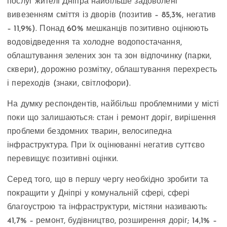
послуг жителі Дніпра найбільше задоволені
вивезенням сміття із дворів (позитив – 85,3%, негатив
– 11,9%). Понад 60% мешканців позитивно оцінюють
водовідведення та холодне водопостачання,
облаштування зелених зон та зон відпочинку (парки,
сквери), дорожню розмітку, облаштування перехресть
і переходів (знаки, світлофори).
На думку респондентів, найбільш проблемними у місті
поки що залишаються: стан і ремонт доріг, вирішення
проблеми бездомних тварин, велосипедна
інфраструктура. При їх оцінюванні негатив суттєво
перевищує позитивні оцінки.
Серед того, що в першу чергу необхідно зробити та
покращити у Дніпрі у комунальній сфері, сфері
благоустрою та інфраструктури, містяни називають:
41,7% – ремонт, будівництво, розширення доріг; 14,1% –