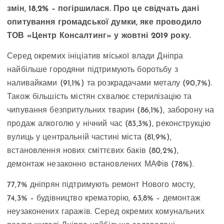
змін, 18,2% – погіршилася. Про це свідчать дані
опитування громадської думки, яке проводило
ТОВ «Центр Консалтинг» у жовтні 2019 року.
Серед окремих ініціатив міської влади Дніпра
найбільше городяни підтримують боротьбу з
наливайками (91,1%) та розкрадачами металу (90,7%).
Також більшість містян схвалює стерилізацію та
чипування безпритульних тварин (86,1%), заборону на
продаж алкоголю у нічний час (83,3%), реконструкцію
вулиць у центральній частині міста (81,9%),
встановлення нових сміттєвих баків (80,2%),
демонтаж незаконно встановлених МАФів (78%).
77,7% дніпрян підтримують ремонт Нового мосту,
74,3% – будівництво крематорію, 63,8% – демонтаж
неузаконених гаражів. Серед окремих комунальних