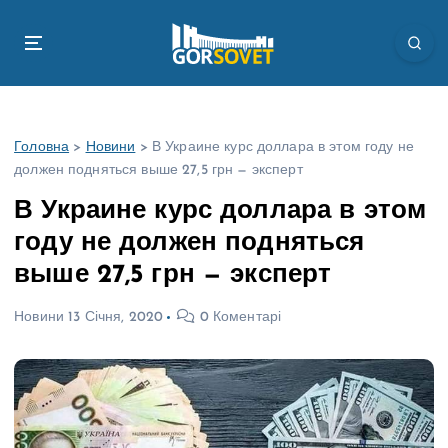
П
е
р
е
й
т
Головна
>
Новини
>
В Украине курс доллара в этом году не
и
должен подняться выше 27,5 грн — эксперт
д
о
В Украине курс доллара в этом
в
году не должен подняться
м
і
выше 27,5 грн — эксперт
с
т
Новини
13 Січня, 2020
0 Коментарі
у