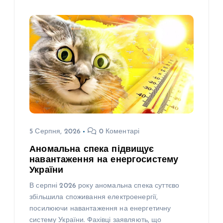
5 Серпня, 2026
0 Коментарі
Аномальна спека підвищує
навантаження на енергосистему
України
В серпні 2026 року аномальна спека суттєво
збільшила споживання електроенергії,
посилюючи навантаження на енергетичну
систему України. Фахівці заявляють, що