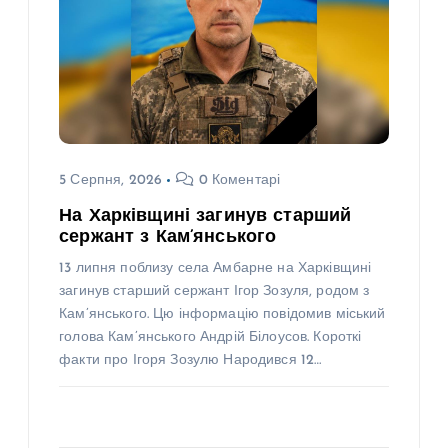
5 Серпня, 2026
0 Коментарі
На Харківщині загинув старший
сержант з Кам’янського
13 липня поблизу села Амбарне на Харківщині
загинув старший сержант Ігор Зозуля, родом з
Кам’янського. Цю інформацію повідомив міський
голова Кам’янського Андрій Білоусов. Короткі
факти про Ігоря Зозулю Народився 12…