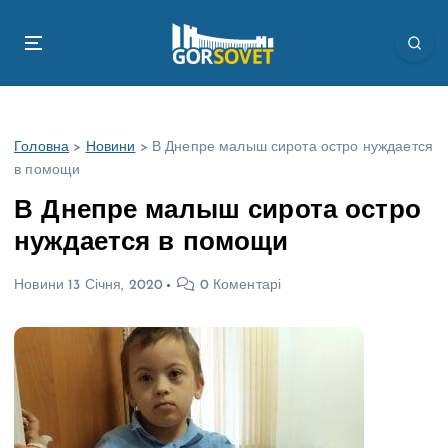
П
е
р
е
й
т
Головна
>
Новини
>
В Днепре малыш сирота остро нуждается
и
в помощи
д
о
В Днепре малыш сирота остро
в
нуждается в помощи
м
і
Новини
13 Січня, 2020
0 Коментарі
с
т
у