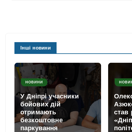
Інші новини
НОВИНИ
НОВИ
У Дніпрі учасники
Олек
бойових дій
Азюк
отримають
став
безкоштовне
«Дніп
паркування
політ