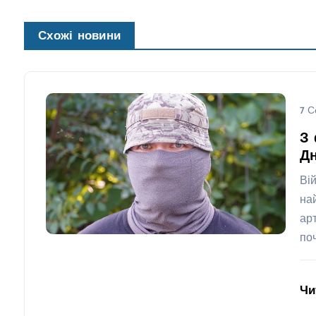
Схожі новини
7 С
З 
Дн
Ві
на
ар
по
Чи