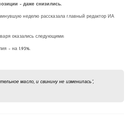
озиции – даже снизились.
минувшую неделю рассказала главный редактор ИА
нваря оказались следующими:
ия – на 1.93%.
ительное масло, и свинину не изменилась”,