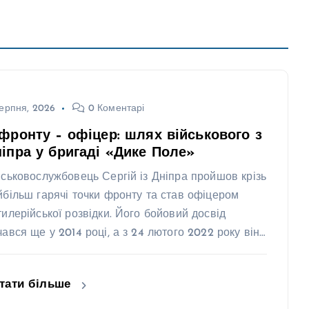
ерпня, 2026
0 Коментарі
фронту – офіцер: шлях військового з
іпра у бригаді «Дике Поле»
йськовослужбовець Сергій із Дніпра пройшов крізь
йбільш гарячі точки фронту та став офіцером
тилерійської розвідки. Його бойовий досвід
чався ще у 2014 році, а з 24 лютого 2022 року він…
тати більше