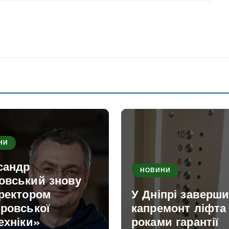
НИ
сандр
НОВИНИ
овський знову
 ректором
У Дніпрі заверш
ровської
капремонт ліфта 
ехніки»
роками гарантії