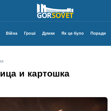
Війна
Гроші
Думки
Як це було
Поради
ка
ица и картошка