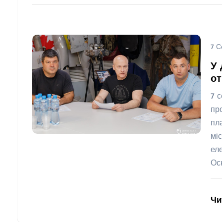
7 С
У 
о
7 
пр
пл
мі
ел
Ос
Чи