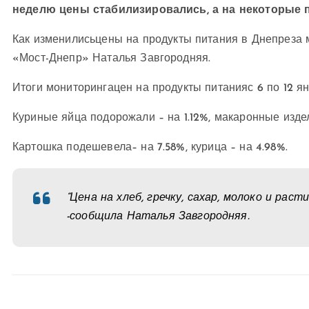
неделю цены стабилизировались, а на некоторые п
К
ак изменились
цены на продукты питания в Днепре
за 
«Мост-Днепр» Наталья Завгородняя.
Итоги мониторингацен на продукты питанияс 6 по 12 я
Куриные яйца подорожали – на 1.12%, макаронные издел
Картошка подешевела– на 7.58%, курица – на 4.98%.
“Цена на хлеб, гречку, сахар, молоко и раст
-сообщила Наталья Завгородняя.