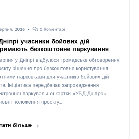
ерпня, 2026
0 Коментарі
Дніпрі учасники бойових дій
тримають безкоштовне паркування
серпня у Дніпрі відбулося громадське обговорення
оєкту рішення про безкоштовне користування
атними парковками для учасників бойових дій
ста. Ініціатива передбачає запровадження
ектронної паркувальної картки «УБД Дніпро».
новні положення проєкту…
тати більше