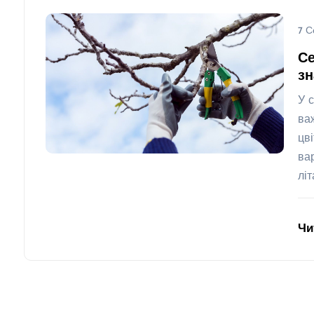
7 С
Се
з
У 
ва
цв
ва
лі
Чи