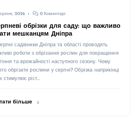
ерпня, 2026
0 Коментарі
рпневі обрізки для саду: що важливо
нати мешканцям Дніпра
серпні садівники Дніпра та області проводять
жливі роботи з обрізання рослин для покращення
ітіння та врожайності наступного сезону. Чому
рто обрізати рослини у серпні? Обрізка наприкінці
та стимулює ріст…
тати більше