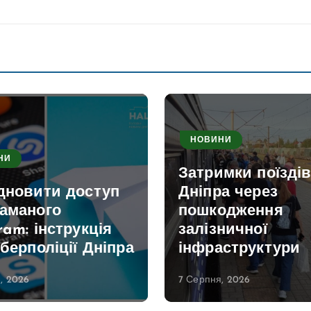
НОВИНИ
НИ
Затримки поїздів
ідновити доступ
Дніпра через
ламаного
пошкодження
ram: інструкція
залізничної
іберполіції Дніпра
інфраструктури
, 2026
7 Серпня, 2026