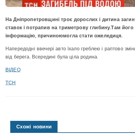
На Дніпропетровщині троє дорослих і дитина загину
ставок і потрапив на триметрову глибину.Там йог
інформацію, причиноюмогла стати ожеледиця.
Напередодні ввечері авто їхало греблею і раптово змін
від берега. Всередині була ціла родина.
ВІДЕО
ТСН
Схожі новини