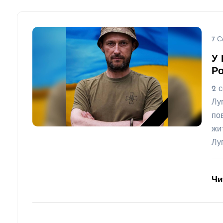
7 С
У 
Ро
2 
Лу
по
жи
Лу
Чи