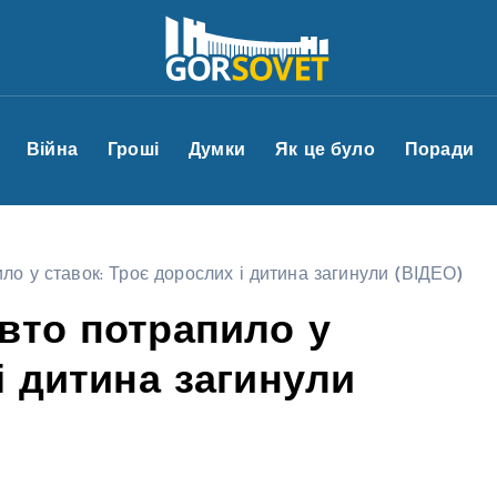
Війна
Гроші
Думки
Як це було
Поради
ло у ставок: Троє дорослих і дитина загинули (ВІДЕО)
вто потрапило у
і дитина загинули