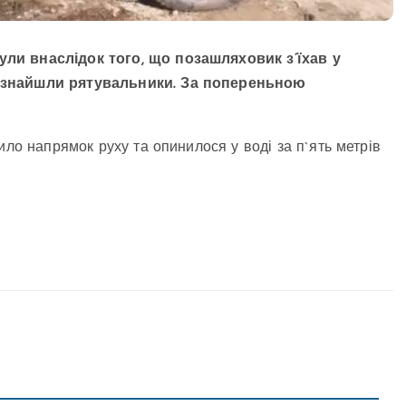
ли внаслідок того, що позашляховик з’їхав у
о знайшли рятувальники. За попереньною
ило напрямок руху та опинилося у воді за п`ять метрів