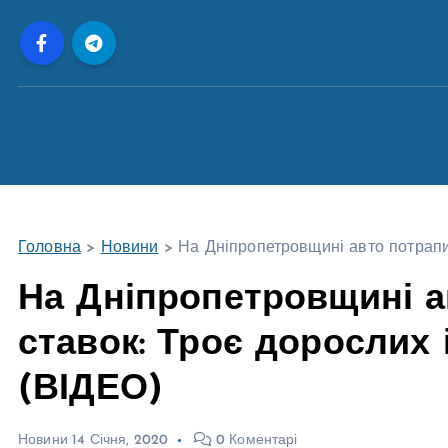
П
е
р
е
й
т
и
д
о
Головна
>
Новини
>
На Дніпропетровщині авто потрапи
в
м
На Дніпропетровщині а
і
ставок: Троє дорослих 
с
т
(ВІДЕО)
у
Новини
14 Січня, 2020
0 Коментарі