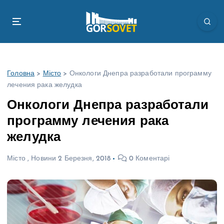
П
е
р
е
й
т
Головна
>
Місто
>
Онкологи Днепра разработали программу
и
лечения рака желудка
д
о
Онкологи Днепра разработали
в
программу лечения рака
м
і
желудка
с
т
Місто
,
Новини
2 Березня, 2018
0 Коментарі
у