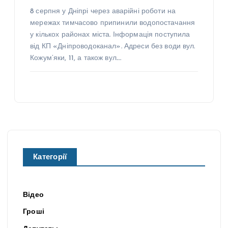
8 серпня у Дніпрі через аварійні роботи на
мережах тимчасово припинили водопостачання
у кількох районах міста. Інформація поступила
від КП «Дніпроводоканал». Адреси без води вул.
Кожум’яки, 11, а також вул.…
Категорії
Відео
Гроші