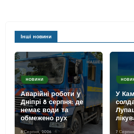
Інші новини
НОВИНИ
НОВИ
Аварійні роботи у
У Ка
Дніпрі 8 серпня: де
солд
немає води та
Лупаш
обмежено рух
лікув
8 Серпня, 2026
7 Серпня