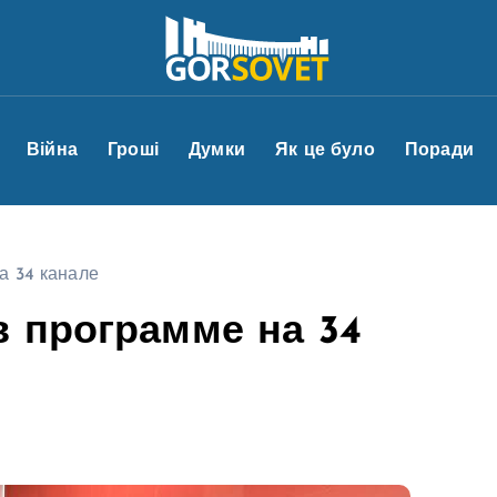
Війна
Гроші
Думки
Як це було
Поради
а 34 канале
 программе на 34