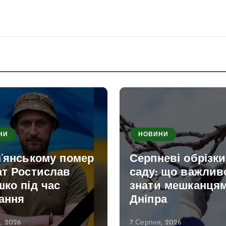
НИ
НОВИНИ
м’янському помер
Серпневі обрізк
ат Ростислав
саду: що важлив
ко під час
знати мешканця
ання
Дніпра
, 2026
7 Серпня, 2026