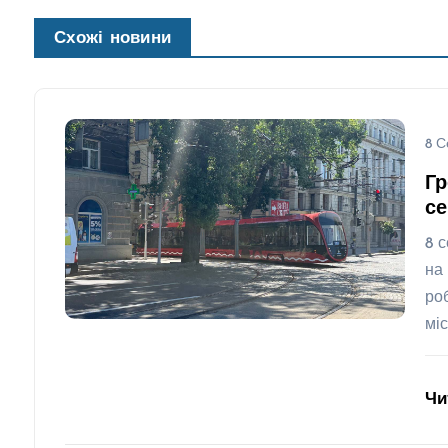
Схожі новини
8 С
Гр
се
8 
на
ро
мі
Чи