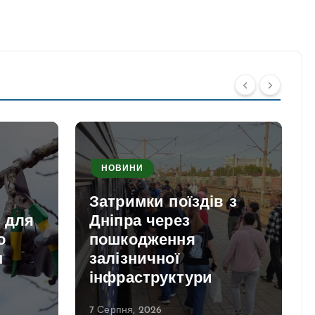
НОВИНИ
Затримки поїздів з
и для
Дніпра через
о
пошкодження
м
залізничної
інфраструктури
7 Серпня, 2026