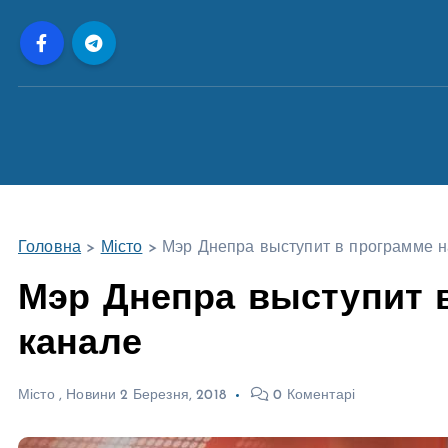
П
е
р
е
й
т
и
д
о
Головна
>
Місто
>
Мэр Днепра выступит в программе н
в
м
Мэр Днепра выступит в
і
канале
с
т
у
Місто
,
Новини
2 Березня, 2018
0 Коментарі