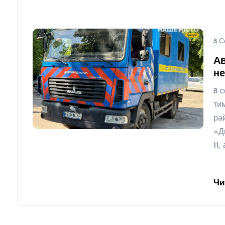
8 С
Ав
не
8 
ти
ра
«Д
11,
Чи