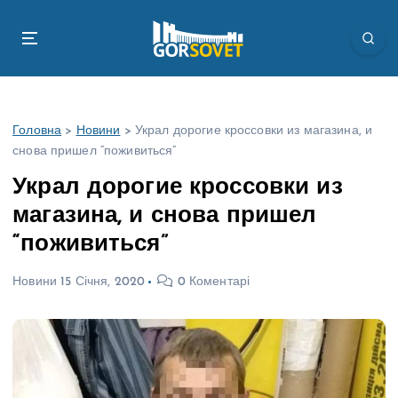
П
е
р
е
й
т
Головна
>
Новини
>
Украл дорогие кроссовки из магазина, и
и
снова пришел “поживиться”
д
о
Украл дорогие кроссовки из
в
магазина, и снова пришел
м
і
“поживиться”
с
т
Новини
15 Січня, 2020
0 Коментарі
у