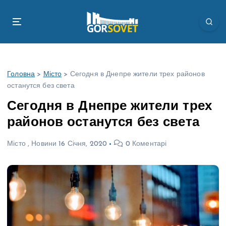
П
е
р
е
й
т
Головна
>
Місто
>
Сегодня в Днепре жители трех районов
и
останутся без света
д
о
Сегодня в Днепре жители трех
в
районов останутся без света
м
і
Місто
,
Новини
16 Січня, 2020
0 Коментарі
с
т
у