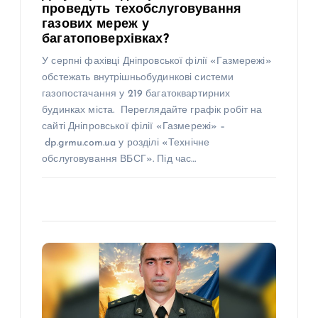
проведуть техобслуговування
газових мереж у
багатоповерхівках?
У серпні фахівці Дніпровської філії «Газмережі»
обстежать внутрішньобудинкові системи
газопостачання у 219 багатоквартирних
будинках міста. Переглядайте графік робіт на
сайті Дніпровської філії «Газмережі» –
dp.grmu.com.ua у розділі «Технічне
обслуговування ВБСГ». Під час…