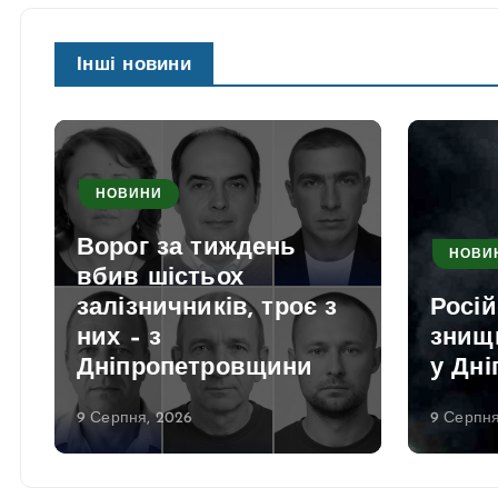
Інші новини
НОВИНИ
Ворог за тиждень
НОВИ
вбив шістьох
залізничників, троє з
Росій
них – з
знищ
Дніпропетровщини
у Дні
9 Серпня, 2026
9 Серпня