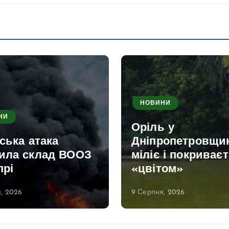
НОВИНИ
НИ
Оріль у
ська атака
Дніпропетровщи
ила склад ВООЗ
міліє і покриває
прі
«цвітом»
, 2026
9 Серпня, 2026