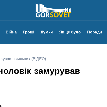
Війна
Гроші
Думки
Як це було
Поради
урував лічильник (ВІДЕО)
чоловік замурував