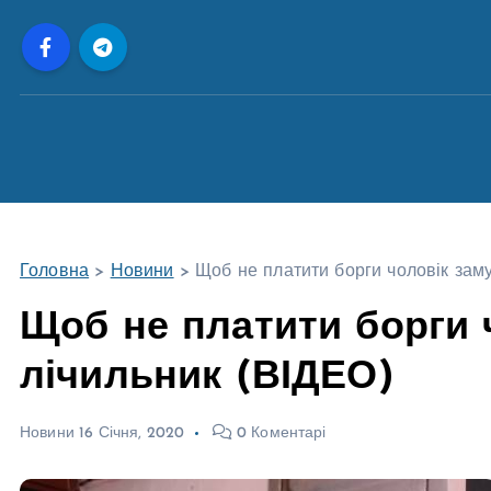
П
е
р
е
й
т
и
д
о
Головна
>
Новини
>
Щоб не платити борги чоловік зам
в
м
Щоб не платити борги 
і
лічильник (ВІДЕО)
с
т
у
Новини
16 Січня, 2020
0 Коментарі