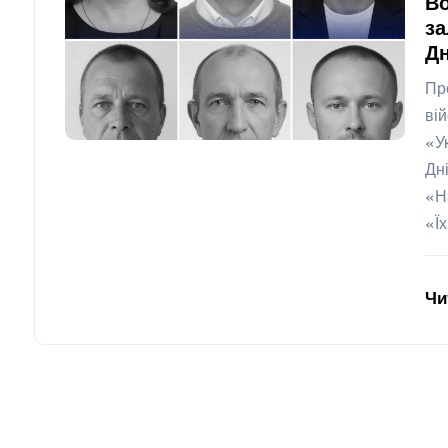
Во
за
Д
Пр
ві
«У
Дн
«Н
«Ї
Чи