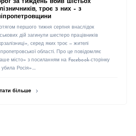
рог за тиждень вбив шістьох
лізничників, троє з них – з
ніпропетровщини
отягом першого тижня серпня внаслідок
йськових дій загинули шестеро працівників
крзалізниці», серед яких троє — жителі
іпропетровської області. Про це повідомляє
аше місто» з посиланням на Facebook-сторінку
х убила Росія».…
тати більше