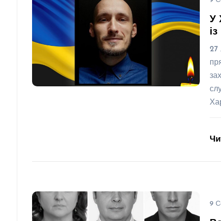
9 С
У 
із
27
пр
за
сл
Ха
Чи
9 С