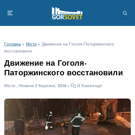
П
е
р
е
й
т
Головна
>
Місто
>
Движение на Гоголя-Паторжинского
и
восстановили
д
о
Движение на Гоголя-
в
Паторжинского восстановили
м
і
Місто
,
Новини
3 Березня, 2018
0 Коментарі
с
т
у